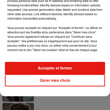
process personal data such as IP address and browsing data to offer
following functionalities: Identify devices based on information actively
requested; Use precise geolocation data; Match and combine data from
other data sources; Link different devices; Identify devices based on
Tayc et Didi B dévoilent le single le plus
information transmitted automatically.
dansant de l’année
7 août 2026
Vous pouvez accepter en cliquant sur "Accepter et fermer", ou affiner en
sélectionnant les finalités et/ou partenaires dans "Gérer mes choix".
Vous pouvez également refuser en cliquant sur "Continuer sans
accepter". Vos préférences ne s'appliqueront que pour ce site. Vous
pouvez mettre à jour vos choix, ou retirer votre consentement à tout
moment via le lien "Gérer les cookies" situé en bas de chaque page.
Angèle et Amélie Lens dévoilent leur
collaboration tant attendue
7 août 2026
Accepter et fermer
Gérer mes choix
Benny Blanco invite Selena Gomez et
Becky G sur son nouveau single
5 août 2026