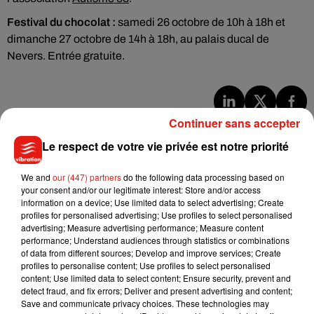
Festival du chocolat :
samedi 26 octobre de 10h à 18h et
dimanche 27 octobre de 14h à 18h, au palais ducal de
Nevers. Entrée gratuite.
Continuer sans accepter
Musique
Le respect de votre vie privée est notre priorité
Julien Lieb s’essaye à la vie de chatelain
We and
our (447) partners
do the following data processing based on
dans son nouveau clip
your consent and/or our legitimate interest: Store and/or access
7 août 2026
information on a device; Use limited data to select advertising; Create
profiles for personalised advertising; Use profiles to select personalised
advertising; Measure advertising performance; Measure content
performance; Understand audiences through statistics or combinations
of data from different sources; Develop and improve services; Create
profiles to personalise content; Use profiles to select personalised
Madonna sort enfin le remix de « Love
content; Use limited data to select content; Ensure security, prevent and
Sensation » avec Kylie Minogue
detect fraud, and fix errors; Deliver and present advertising and content;
7 août 2026
Save and communicate privacy choices. These technologies may