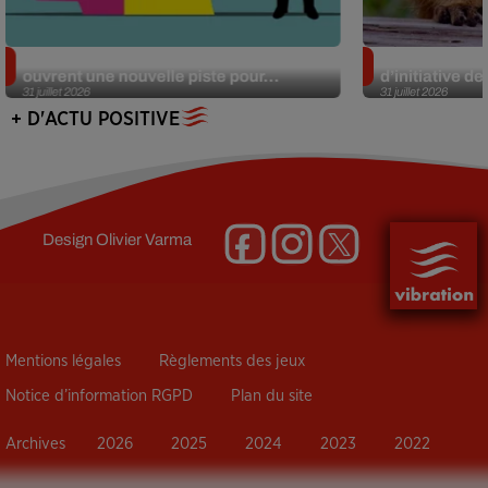
Alzheimer : des chercheurs japonais
Des marmottes
ouvrent une nouvelle piste pour...
d’initiative d
31 juillet 2026
31 juillet 2026
+ D'ACTU POSITIVE
Design
Olivier Varma
Mentions légales
Règlements des jeux
Notice d’information RGPD
Plan du site
Archives
2026
2025
2024
2023
2022