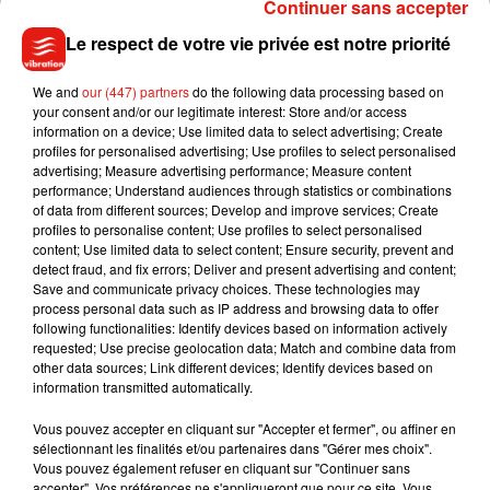
Continuer sans accepter
chose que Sébastien Poursin envisage :
Le respect de votre vie privée est notre priorité
Écouter le podcast
We and
our (447) partners
do the following data processing based on
your consent and/or our legitimate interest: Store and/or access
information on a device; Use limited data to select advertising; Create
profiles for personalised advertising; Use profiles to select personalised
Cela fait deux ans que « La Ferme aux kangourous » propose
advertising; Measure advertising performance; Measure content
des réservations à ses clients, de toute la France. Avec,
performance; Understand audiences through statistics or combinations
pourquoi pas, une future visite de votre part ?
of data from different sources; Develop and improve services; Create
profiles to personalise content; Use profiles to select personalised
content; Use limited data to select content; Ensure security, prevent and
detect fraud, and fix errors; Deliver and present advertising and content;
Save and communicate privacy choices. These technologies may
process personal data such as IP address and browsing data to offer
Musique
following functionalities: Identify devices based on information actively
requested; Use precise geolocation data; Match and combine data from
other data sources; Link different devices; Identify devices based on
information transmitted automatically.
Julien Lieb s’essaye à la vie de chatelain
dans son nouveau clip
Vous pouvez accepter en cliquant sur "Accepter et fermer", ou affiner en
7 août 2026
sélectionnant les finalités et/ou partenaires dans "Gérer mes choix".
Vous pouvez également refuser en cliquant sur "Continuer sans
accepter". Vos préférences ne s'appliqueront que pour ce site. Vous