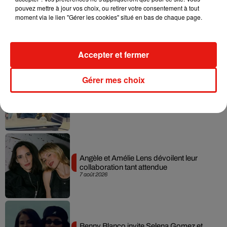
pouvez mettre à jour vos choix, ou retirer votre consentement à tout
moment via le lien "Gérer les cookies" situé en bas de chaque page.
Madonna sort enfin le remix de « Love
Sensation » avec Kylie Minogue
7 août 2026
Accepter et fermer
Gérer mes choix
Tayc et Didi B dévoilent le single le plus
dansant de l’année
7 août 2026
Angèle et Amélie Lens dévoilent leur
collaboration tant attendue
7 août 2026
Benny Blanco invite Selena Gomez et