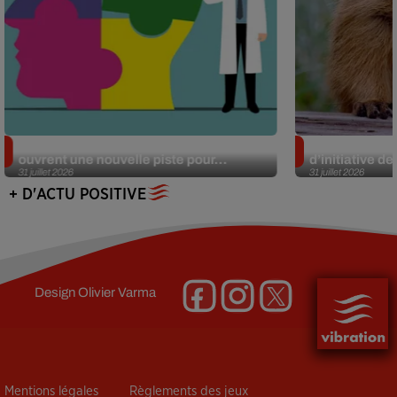
Alzheimer : des chercheurs japonais
Des marmottes
ouvrent une nouvelle piste pour...
d’initiative d
31 juillet 2026
31 juillet 2026
+ D'ACTU POSITIVE
Design
Olivier Varma
Mentions légales
Règlements des jeux