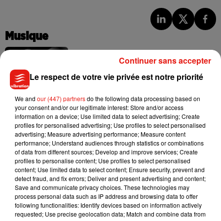
Musique
Continuer sans accepter
Madonna sort enfin le remix de « Love
Le respect de votre vie privée est notre priorité
Sensation » avec Kylie Minogue
7 août 2026
We and
our (447) partners
do the following data processing based on
your consent and/or our legitimate interest: Store and/or access
information on a device; Use limited data to select advertising; Create
profiles for personalised advertising; Use profiles to select personalised
advertising; Measure advertising performance; Measure content
Tayc et Didi B dévoilent le single le plus
performance; Understand audiences through statistics or combinations
dansant de l’année
of data from different sources; Develop and improve services; Create
7 août 2026
profiles to personalise content; Use profiles to select personalised
content; Use limited data to select content; Ensure security, prevent and
detect fraud, and fix errors; Deliver and present advertising and content;
Save and communicate privacy choices. These technologies may
process personal data such as IP address and browsing data to offer
Angèle et Amélie Lens dévoilent leur
following functionalities: Identify devices based on information actively
collaboration tant attendue
requested; Use precise geolocation data; Match and combine data from
7 août 2026