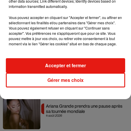
other data sources; Link different devices; Identify devices based on
information transmitted automatically.
Vous pouvez accepter en cliquant sur "Accepter et fermer", ou affiner en
sélectionnant les finalités et/ou partenaires dans "Gérer mes choix".
Vous pouvez également refuser en cliquant sur "Continuer sans
Benny Blanco invite Selena Gomez et
accepter". Vos préférences ne s'appliqueront que pour ce site. Vous
Becky G sur son nouveau single
5 août 2026
pouvez mettre à jour vos choix, ou retirer votre consentement à tout
moment via le lien "Gérer les cookies" situé en bas de chaque page.
Accepter et fermer
Tiny Desk invite Charlie Puth pour une
live session solaire
4 août 2026
Gérer mes choix
Ariana Grande prendra une pause après
sa tournée mondiale
4 août 2026