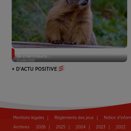
Des marmottes sur OnlyFans : la drôle d’initiative
de chercheurs...
31 juillet 2026
+ D'ACTU POSITIVE
Mentions légales
Règlements des jeux
Notice d’info
Archives
2026
2025
2024
2023
2022