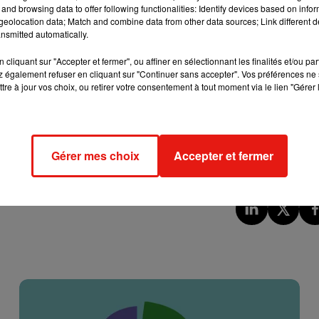
and browsing data to offer following functionalities: Identify devices based on infor
eolocation data; Match and combine data from other data sources; Link different de
n'importe quel distributeur, il est plus rare que plusieurs
nsmitted automatically.
e le souligne
Le Parisien
à l’origine de l’information.
cliquant sur "Accepter et fermer", ou affiner en sélectionnant les finalités et/ou pa
 également refuser en cliquant sur "Continuer sans accepter". Vos préférences ne 
e offre commune attractive, la
« bonne entente »
s’arrête là.
tre à jour vos choix, ou retirer votre consentement à tout moment via le lien "Gérer 
usivités. Pas d’entente sur les prix donc – ce qui est, de toute
ion de chantier Playmobil vendu 69,99 euros chez PicwicToys ser
 JouéClub.
Gérer mes choix
Accepter et fermer
de nos rejetons.