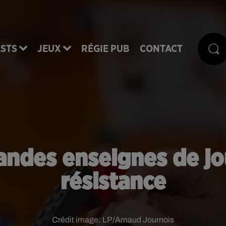
STS
JEUX
RÉGIE PUB
CONTACT
andes enseignes de jo
résistance
Crédit image:
LP/Arnaud Journois