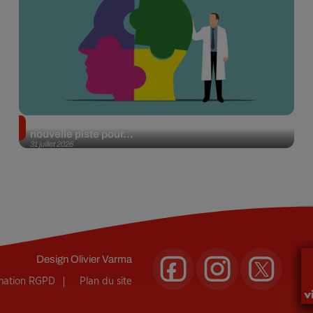
Alzheimer : des chercheurs japonais ouvrent une
nouvelle piste pour...
31 juillet 2026
Design
Olivier Varma
rmation RGPD
Plan du site