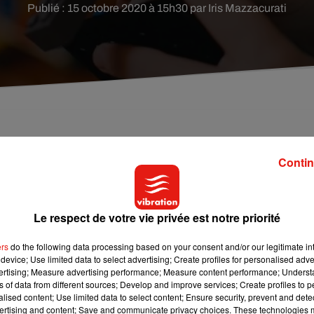
Publié : 15 octobre 2020 à 15h30 par Iris Mazzacurati
écialisées dans le jouet vont proposer 160 produits
Contin
re la concurrence des grandes surfaces et
Le respect de votre vie privée est notre priorité
, les clients tentés par les sites tels qu’Amazon ou les grandes
g Jouet, PicWicToys, Jouets Sajou ou encore MaxiToys vont
ers
do the following data processing based on your consent and/or our legitimate int
ro, VTech ou Barbie, en passant par Bandai ou Playmobil… en
device; Use limited data to select advertising; Create profiles for personalised adver
vertising; Measure advertising performance; Measure content performance; Unders
ns of data from different sources; Develop and improve services; Create profiles to 
alised content; Use limited data to select content; Ensure security, prevent and detect
listes du jouet ».
ertising and content; Save and communicate privacy choices. These technologies