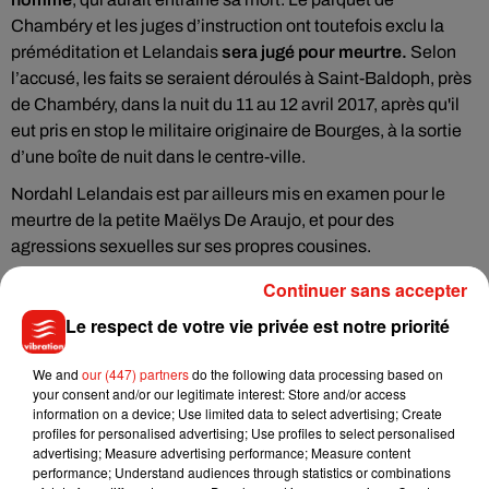
Chambéry et les juges d’instruction ont toutefois exclu la
préméditation et Lelandais
sera jugé pour meurtre.
Selon
l’accusé, les faits se seraient déroulés à Saint-Baldoph, près
de Chambéry, dans la nuit du 11 au 12 avril 2017, après qu'il
eut pris en stop le militaire originaire de Bourges, à la sortie
d’une boîte de nuit dans le centre-ville.
Nordahl Lelandais est par ailleurs mis en examen pour le
meurtre de la petite Maëlys De Araujo, et pour des
agressions sexuelles sur ses propres cousines.
(Avec AFP)
Continuer sans accepter
Le respect de votre vie privée est notre priorité
We and
our (447) partners
do the following data processing based on
Musique
your consent and/or our legitimate interest: Store and/or access
information on a device; Use limited data to select advertising; Create
profiles for personalised advertising; Use profiles to select personalised
advertising; Measure advertising performance; Measure content
Julien Lieb s’essaye à la vie de chatelain
performance; Understand audiences through statistics or combinations