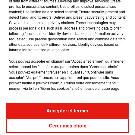
dans son nouveau clip
of data from different sources; Develop and improve services; Create
7 août 2026
profiles to personalise content; Use profiles to select personalised
content; Use limited data to select content; Ensure security, prevent and
detect fraud, and fix errors; Deliver and present advertising and content;
Save and communicate privacy choices. These technologies may
process personal data such as IP address and browsing data to offer
following functionalities: Identify devices based on information actively
Madonna sort enfin le remix de « Love
requested; Use precise geolocation data; Match and combine data from
Sensation » avec Kylie Minogue
other data sources; Link different devices; Identify devices based on
7 août 2026
information transmitted automatically.
Vous pouvez accepter en cliquant sur "Accepter et fermer", ou affiner en
sélectionnant les finalités et/ou partenaires dans "Gérer mes choix".
Vous pouvez également refuser en cliquant sur "Continuer sans
Tayc et Didi B dévoilent le single le plus
accepter". Vos préférences ne s'appliqueront que pour ce site. Vous
dansant de l’année
pouvez mettre à jour vos choix, ou retirer votre consentement à tout
7 août 2026
moment via le lien "Gérer les cookies" situé en bas de chaque page.
Accepter et fermer
Angèle et Amélie Lens dévoilent leur
collaboration tant attendue
Gérer mes choix
7 août 2026