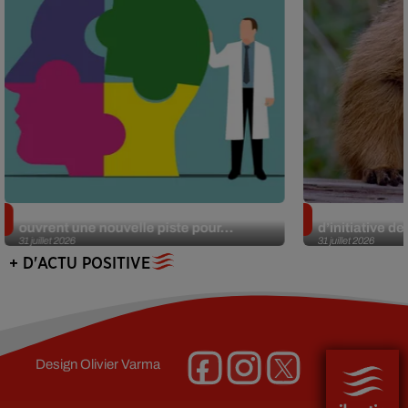
Alzheimer : des chercheurs japonais
Des marmottes
ouvrent une nouvelle piste pour...
d’initiative d
31 juillet 2026
31 juillet 2026
+ D'ACTU POSITIVE
Design
Olivier Varma