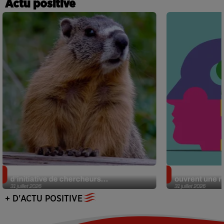
Actu positive
Des marmottes sur OnlyFans : la drôle
Alzheimer : d
d’initiative de chercheurs...
ouvrent une no
31 juillet 2026
31 juillet 2026
+ D'ACTU POSITIVE