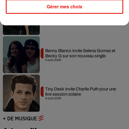
Gérer mes choix
Angèle et Amélie Lens dévoilent leur
collaboration tant attendue
7 août 2026
Benny Blanco invite Selena Gomez et
Becky G sur son nouveau single
5 août 2026
Tiny Desk invite Charlie Puth pour une
live session solaire
4 août 2026
+ DE MUSIQUE