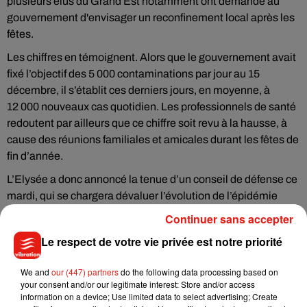
plusieurs élus du Grand Est
notamment
ont demandé au
gouvernement d'envisager
un
reconfinement local après les
fêtes.
Les chiffres en témoignent. Alors que le gouvernement avait
fixé l’objectif des 5 000 contaminations par jour au 15
décembre, il s’établit ces derniers jours, en moyenne, à
12 000 nouveaux cas quotidien. Les professionnels de santé
redoutent par ailleurs que ce chiffre soit revu à la hausse, à
cause des réunions familiales et amicales durant les fêtes de
fin d’année.
L’Elysée a donc annoncé la tenue d’un conseil de défense ce
mardi, qui se chargera dévaluer l’évolution de l’épidémie
entre Noël et Nouvel an, et d'établir d'éventuelles mesures
Continuer sans accepter
pour enrayer l'épidémie.
Le respect de votre vie privée est notre priorité
(Avec l'AFP)
We and
our (447) partners
do the following data processing based on
your consent and/or our legitimate interest: Store and/or access
information on a device; Use limited data to select advertising; Create