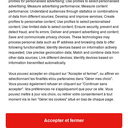
profiles for personalised advertising; Use profiles to select personalised
Musique
advertising; Measure advertising performance; Measure content
performance; Understand audiences through statistics or combinations
of data from different sources; Develop and improve services; Create
profiles to personalise content; Use profiles to select personalised
Julien Lieb s’essaye à la vie de chatelain
content; Use limited data to select content; Ensure security, prevent and
dans son nouveau clip
detect fraud, and fix errors; Deliver and present advertising and content;
7 août 2026
Save and communicate privacy choices. These technologies may
process personal data such as IP address and browsing data to offer
following functionalities: Identify devices based on information actively
requested; Use precise geolocation data; Match and combine data from
other data sources; Link different devices; Identify devices based on
information transmitted automatically.
Madonna sort enfin le remix de « Love
Sensation » avec Kylie Minogue
Vous pouvez accepter en cliquant sur "Accepter et fermer", ou affiner en
7 août 2026
sélectionnant les finalités et/ou partenaires dans "Gérer mes choix".
Vous pouvez également refuser en cliquant sur "Continuer sans
accepter". Vos préférences ne s'appliqueront que pour ce site. Vous
pouvez mettre à jour vos choix, ou retirer votre consentement à tout
moment via le lien "Gérer les cookies" situé en bas de chaque page.
Tayc et Didi B dévoilent le single le plus
dansant de l’année
7 août 2026
Accepter et fermer