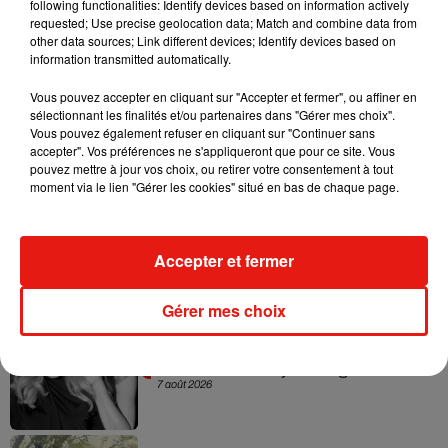
following functionalities: Identify devices based on information actively
#madeinfrance
#janus2019
pic.twitter.com/XV1yy7el02
requested; Use precise geolocation data; Match and combine data from
other data sources; Link different devices; Identify devices based on
— IFD (@IFDFRANCE)
8 juillet 2019
information transmitted automatically.
Vous pouvez accepter en cliquant sur "Accepter et fermer", ou affiner en
sélectionnant les finalités et/ou partenaires dans "Gérer mes choix".
Vous pouvez également refuser en cliquant sur "Continuer sans
Musique
accepter". Vos préférences ne s'appliqueront que pour ce site. Vous
pouvez mettre à jour vos choix, ou retirer votre consentement à tout
moment via le lien "Gérer les cookies" situé en bas de chaque page.
Julien Lieb s’essaye à la vie de chatelain
dans son nouveau clip
7 août 2026
Accepter et fermer
Gérer mes choix
Madonna sort enfin le remix de « Love
Sensation » avec Kylie Minogue
7 août 2026