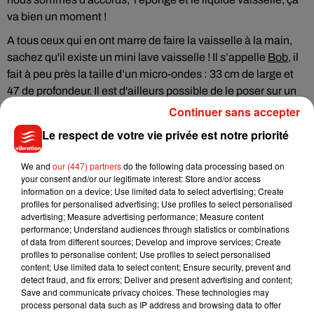
va bien un moment !
A tous ceux qui en ont marre de faire la vaisselle à la main,
sachez qu'il existe
un mini lave vaisselle ! Il s’appelle
Bob
, il
fait à peu près la taille d’un micro-ondes : 33 cm de large et
47 de profondeur. Il est d'ailleurs possible de le poser sur un
plan de travail.
Continuer sans accepter
Petit mais costaud, puisqu'il permet de laver la vaisselle de
Le respect de votre vie privée est notre priorité
deux personnes en seulement 20 minutes. Bonne nouvelle
supplémentaire, il est fabriqué en France depuis le mois
We and
our (447) partners
do the following data processing based on
your consent and/or our legitimate interest: Store and/or access
dernier. Et il réduira fortement votre consommation d'eau. En
information on a device; Use limited data to select advertising; Create
revanche, c'est un investissement, puisque Bob coûte 299
profiles for personalised advertising; Use profiles to select personalised
euros.
advertising; Measure advertising performance; Measure content
performance; Understand audiences through statistics or combinations
�x� L'IFD a décerné le JANUS de l’Industrie 2019 à
of data from different sources; Develop and improve services; Create
profiles to personalise content; Use profiles to select personalised
@daan_tech
pour Bob, mini lave-vaisselle autonome ultra
content; Use limited data to select content; Ensure security, prevent and
compact et adapté pour 1 ou 2 personnes
detect fraud, and fix errors; Deliver and present advertising and content;
�xܱ�x܍Pas besoin d'arrivée d'eau et le cycle dure 20 mn !
Save and communicate privacy choices. These technologies may
process personal data such as IP address and browsing data to offer
Sa démarche design aboutie est pensée pour l’usage