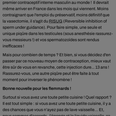
premier contraceptif interne masculin au monde ! Il devrait
même arriver en France dans les mois qui viennent. Moins
contraignant que l'emploi du préservatif, moins définitif que
la vasectomie, il s'agit du
RISUG
(
Reversible inhibition of
sperm under guidance). Pour faire simple, une seule et
unique piqûre dans les testicules (sous anesthésie rassurez-
vous messieurs !) et vos spermatozoïdes sont rendus
inefficaces !
Mais pour combien de temps ? Et bien, si vous décidez d'en
passer par ce nouveau moyen de contraception, mieux vaut
être sûr de vous en revanche, cette injection dure... 13 ans !
Rassurez-vous, une autre piqûre peut être faite à tout
moment pour inverser le phénomène !
Bonne nouvelle pour les flemmards !
Surtout si vous avez une toute petite cuisine ! Quel rapport ?
Il est tout simple : si vous avez une toute petite cuisine, il y a
des chances que vous n’ayez pas de lave vaisselle… Et,
nous sommes d'accords, l’éponge et le liquide vaisselle, ça