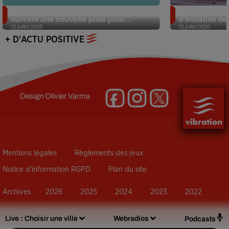
Alzheimer : des chercheurs japonais
Des marmottes
ouvrent une nouvelle piste pour...
d’initiative d
31 juillet 2026
31 juillet 2026
+ D'ACTU POSITIVE
Design
Olivier Varma
Mentions légales
Règlements des jeux
Notice d’information RGPD
Plan du site
Archives
2026
2025
2024
2023
2022
Live :
Choisir une ville
Webradios
Podcasts