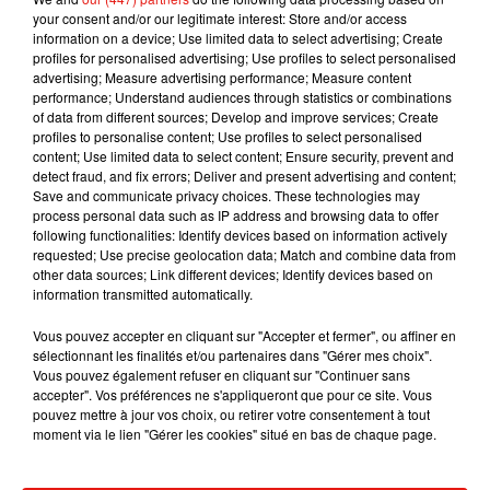
Tayc et Didi B dévoilent le single le plus
your consent and/or our legitimate interest: Store and/or access
dansant de l’année
information on a device; Use limited data to select advertising; Create
7 août 2026
profiles for personalised advertising; Use profiles to select personalised
advertising; Measure advertising performance; Measure content
performance; Understand audiences through statistics or combinations
of data from different sources; Develop and improve services; Create
profiles to personalise content; Use profiles to select personalised
content; Use limited data to select content; Ensure security, prevent and
Angèle et Amélie Lens dévoilent leur
detect fraud, and fix errors; Deliver and present advertising and content;
collaboration tant attendue
7 août 2026
Save and communicate privacy choices. These technologies may
process personal data such as IP address and browsing data to offer
following functionalities: Identify devices based on information actively
requested; Use precise geolocation data; Match and combine data from
other data sources; Link different devices; Identify devices based on
information transmitted automatically.
Benny Blanco invite Selena Gomez et
Becky G sur son nouveau single
Vous pouvez accepter en cliquant sur "Accepter et fermer", ou affiner en
5 août 2026
sélectionnant les finalités et/ou partenaires dans "Gérer mes choix".
Vous pouvez également refuser en cliquant sur "Continuer sans
accepter". Vos préférences ne s'appliqueront que pour ce site. Vous
pouvez mettre à jour vos choix, ou retirer votre consentement à tout
moment via le lien "Gérer les cookies" situé en bas de chaque page.
Tiny Desk invite Charlie Puth pour une
live session solaire
4 août 2026