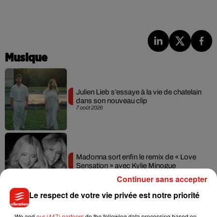
Musique
Julien Lieb s’essaye à la vie de chatelain
dans son nouveau clip
7 août 2026
Madonna sort enfin le remix de « Love
Sensation » avec Kylie Minogue
7 août 2026
Continuer sans accepter
Le respect de votre vie privée est notre priorité
We and
our (447) partners
do the following data processing based on