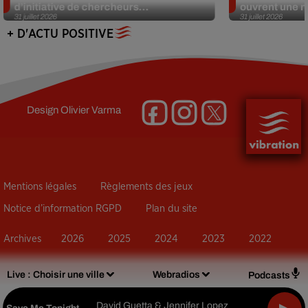
d’initiative de chercheurs...
ouvrent une no
31 juillet 2026
31 juillet 2026
+ D'ACTU POSITIVE
Design
Olivier Varma
Mentions légales
Règlements des jeux
Notice d’information RGPD
Plan du site
Archives
2026
2025
2024
2023
2022
Live :
Choisir une ville
Webradios
Podcasts
David Guetta & Jennifer Lopez