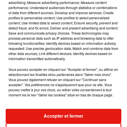
advertising; Measure advertising performance; Measure content
_____________________|
performance; Understand audiences through statistics or combinations
of data from different sources; Develop and improve services; Create
|
profiles to personalise content; Use profiles to select personalised
|
content; Use limited data to select content; Ensure security, prevent and
|
detect fraud, and fix errors; Deliver and present advertising and content;
Save and communicate privacy choices. These technologies may
�x�Aller retourner les champs Élysée avec un gilet
process personal data such as IP address and browsing data to offer
jaune
following functionalities: Identify devices based on information actively
requested; Use precise geolocation data; Match and combine data from
— ro’�xÉ (@romaneelrr)
28 décembre 2018
other data sources; Link different devices; Identify devices based on
information transmitted automatically.
�x�Avoir de l’argent
|
Vous pouvez accepter en cliquant sur "Accepter et fermer", ou affiner en
|
sélectionnant les finalités et/ou partenaires dans "Gérer mes choix".
Vous pouvez également refuser en cliquant sur "Continuer sans
| _ _ _ _ _ _ _ _ _ _ _ _ _ _
accepter". Vos préférences ne s'appliqueront que pour ce site. Vous
|
pouvez mettre à jour vos choix, ou retirer votre consentement à tout
�x�Économiser |
moment via le lien "Gérer les cookies" situé en bas de chaque page.
_ _ _ _ _ _ _ _ _ _ _ _ _ _|
|
|
Accepter et fermer
|