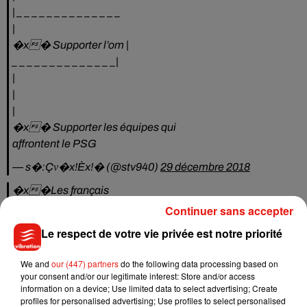
| _ _ _ _ _ _ _ _ _ _ _ _ _ _
|
�x� Supporter l’om |
_ _ _ _ _ _ _ _ _ _ _ _ _ _|
|
|
|
�x� Supporter les équipes qui
affrontent le PSG
— s�:Çᴠ�x!Èx!� (@stv940)
29 décembre 2018
�x�Les français
|
Continuer sans accepter
|
Le respect de votre vie privée est notre priorité
|
|____________________
We and
our (447) partners
do the following data processing based on
|
your consent and/or our legitimate interest: Store and/or access
information on a device; Use limited data to select advertising; Create
�x�Reflechir |
profiles for personalised advertising; Use profiles to select personalised
|