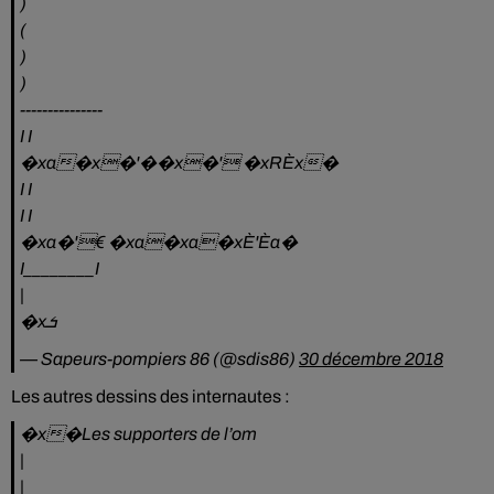
)
(
)
)
---------------
I I
�xa�x�‍'�️�x�‍'️ �xRÈx�
I I
I I
�xa�‍'️€ �xa�xa�xÈ'Èa�
I________I
|
�xܭ
— Sapeurs-pompiers 86 (@sdis86)
30 décembre 2018
Les autres dessins des internautes :
�x�Les supporters de l’om
|
|