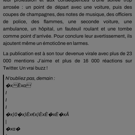
arrosée :
un point de départ avec une voiture, puis des
coupes de champagnes, des notes de musique, des officiers
de police, des flammes, une seconde voiture, une
ambulance, un hôpital, un fauteuil roulant et une tombe
comme point d’arrivée.
Pour conclure leur avertissement, ils
ajoutent même un émoticône en larmes.
La publication est à son tour devenue virale avec plus de 23
000 mentions
J
’aime et plus de 16 000 réactions sur
Twitter.
Un vrai buzz !
N’oubliez pas, demain :
�xÈxa
I
I
I
�x}0�x}Èx€x}ÈxÈ�xÈ�xÂ
|
�xa�