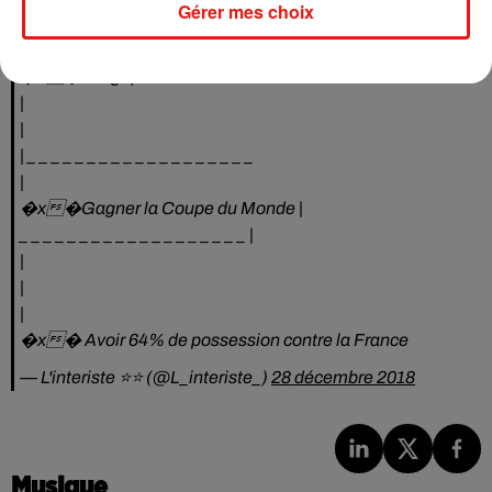
�x�Manger dehors presque tous les jours
Gérer mes choix
— KIRSHNIK �xÈ (@ALN938)
28 décembre 2018
�x� Belgique
|
|
| _ _ _ _ _ _ _ _ _ _ _ _ _ _ _ _ _ _ _
|
�x�Gagner la Coupe du Monde |
_ _ _ _ _ _ _ _ _ _ _ _ _ _ _ _ _ _ _ |
|
|
|
�x� Avoir 64% de possession contre la France
— L'interiste ⭐⭐ (@L_interiste_)
28 décembre 2018
Musique