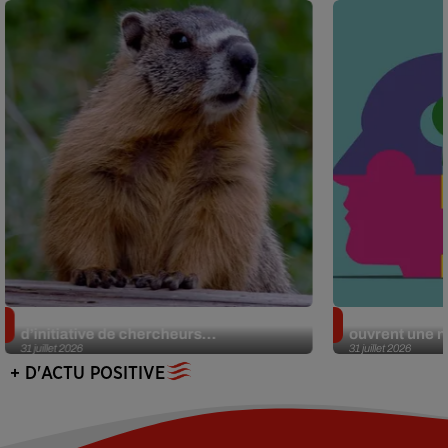
Des marmottes sur OnlyFans : la drôle
Alzheimer : d
d’initiative de chercheurs...
ouvrent une no
31 juillet 2026
31 juillet 2026
+ D'ACTU POSITIVE