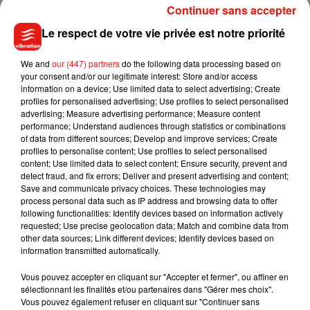
Continuer sans accepter
Le respect de votre vie privée est notre priorité
Madonna sort enfin le remix de « Love
Sensation » avec Kylie Minogue
We and
our (447) partners
do the following data processing based on
7 août 2026
your consent and/or our legitimate interest: Store and/or access
information on a device; Use limited data to select advertising; Create
profiles for personalised advertising; Use profiles to select personalised
advertising; Measure advertising performance; Measure content
performance; Understand audiences through statistics or combinations
Tayc et Didi B dévoilent le single le plus
of data from different sources; Develop and improve services; Create
dansant de l’année
profiles to personalise content; Use profiles to select personalised
7 août 2026
content; Use limited data to select content; Ensure security, prevent and
detect fraud, and fix errors; Deliver and present advertising and content;
Save and communicate privacy choices. These technologies may
process personal data such as IP address and browsing data to offer
following functionalities: Identify devices based on information actively
requested; Use precise geolocation data; Match and combine data from
Angèle et Amélie Lens dévoilent leur
other data sources; Link different devices; Identify devices based on
collaboration tant attendue
information transmitted automatically.
7 août 2026
Vous pouvez accepter en cliquant sur "Accepter et fermer", ou affiner en
sélectionnant les finalités et/ou partenaires dans "Gérer mes choix".
Vous pouvez également refuser en cliquant sur "Continuer sans