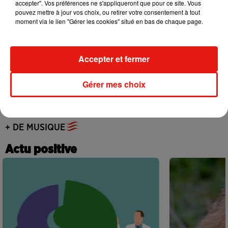
accepter". Vos préférences ne s'appliqueront que pour ce site. Vous
Benny Blanco invite Selena Gomez et
pouvez mettre à jour vos choix, ou retirer votre consentement à tout
Becky G sur son nouveau single
moment via le lien "Gérer les cookies" situé en bas de chaque page.
5 août 2026
Accepter et fermer
Tiny Desk invite Charlie Puth pour une
Gérer mes choix
live session solaire
4 août 2026
+ DE MUSIQUE
Actu positive