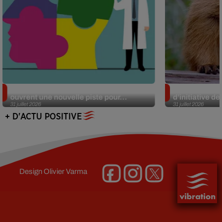
Alzheimer : des chercheurs japonais
Des marmottes
ouvrent une nouvelle piste pour...
d’initiative d
31 juillet 2026
31 juillet 2026
+ D'ACTU POSITIVE
Design
Olivier Varma