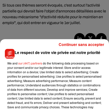
Si tous ces thèmes seront évoqués, c'est surtout l'activité
partielle qui devrait faire l'objet d'annonces détaillées avec le
nouveau mécanisme
"d'activité réduite pour le maintien en
emploi
", qui doit entrer en vigueur le 1er juillet.
Continuer sans accepter
Musique
Le respect de votre vie privée est notre priorité
We and
our (447) partners
do the following data processing based on
Julien Lieb s’essaye à la vie de chatelain
your consent and/or our legitimate interest: Store and/or access
dans son nouveau clip
information on a device; Use limited data to select advertising; Create
7 août 2026
profiles for personalised advertising; Use profiles to select personalised
advertising; Measure advertising performance; Measure content
performance; Understand audiences through statistics or combinations
of data from different sources; Develop and improve services; Create
profiles to personalise content; Use profiles to select personalised
Madonna sort enfin le remix de « Love
content; Use limited data to select content; Ensure security, prevent and
Sensation » avec Kylie Minogue
detect fraud, and fix errors; Deliver and present advertising and content;
7 août 2026
Save and communicate privacy choices. These technologies may