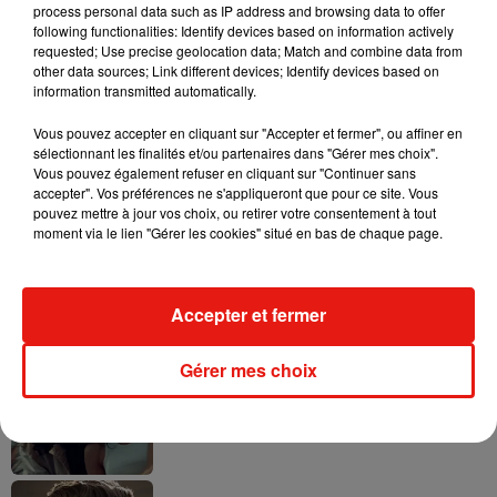
process personal data such as IP address and browsing data to offer
following functionalities: Identify devices based on information actively
requested; Use precise geolocation data; Match and combine data from
other data sources; Link different devices; Identify devices based on
information transmitted automatically.
Tayc et Didi B dévoilent le single le plus
dansant de l’année
7 août 2026
Vous pouvez accepter en cliquant sur "Accepter et fermer", ou affiner en
sélectionnant les finalités et/ou partenaires dans "Gérer mes choix".
Vous pouvez également refuser en cliquant sur "Continuer sans
accepter". Vos préférences ne s'appliqueront que pour ce site. Vous
pouvez mettre à jour vos choix, ou retirer votre consentement à tout
moment via le lien "Gérer les cookies" situé en bas de chaque page.
Angèle et Amélie Lens dévoilent leur
collaboration tant attendue
7 août 2026
Accepter et fermer
Gérer mes choix
Benny Blanco invite Selena Gomez et
Becky G sur son nouveau single
5 août 2026