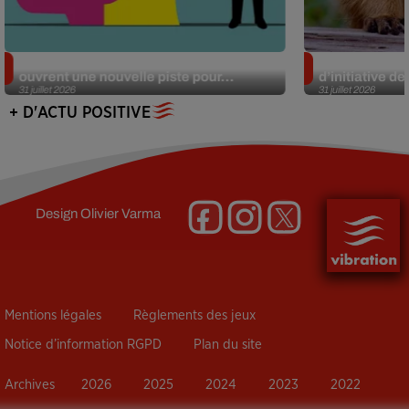
Alzheimer : des chercheurs japonais
Des marmottes
ouvrent une nouvelle piste pour...
d’initiative d
31 juillet 2026
31 juillet 2026
+ D'ACTU POSITIVE
Design
Olivier Varma
Mentions légales
Règlements des jeux
Notice d’information RGPD
Plan du site
Archives
2026
2025
2024
2023
2022