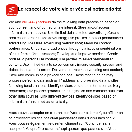
Renouer le dialogue avec les consommateurs, tel est l’enjeu
Le respect de votre vie privée est notre priorité
aujourd’hui des agriculteurs français, qui ont le sentiment
que leur profession est de plus en plus dénigrée. À travers
We and
our (447) partners
do the following data processing based on
cette mobilisation, ils pointent également du doigt les
your consent and/or our legitimate interest: Store and/or access
information on a device; Use limited data to select advertising; Create
intrusions de militants antispécistes dans les élevages, ou
profiles for personalised advertising; Use profiles to select personalised
encore les arrêtés anti-pesticides.
advertising; Measure advertising performance; Measure content
performance; Understand audiences through statistics or combinations
of data from different sources; Develop and improve services; Create
profiles to personalise content; Use profiles to select personalised
content; Use limited data to select content; Ensure security, prevent and
detect fraud, and fix errors; Deliver and present advertising and content;
Save and communicate privacy choices. These technologies may
Musique
process personal data such as IP address and browsing data to offer
following functionalities: Identify devices based on information actively
requested; Use precise geolocation data; Match and combine data from
other data sources; Link different devices; Identify devices based on
Benny Blanco invite Selena Gomez et
information transmitted automatically.
Becky G sur son nouveau single
5 août 2026
Vous pouvez accepter en cliquant sur "Accepter et fermer", ou affiner en
sélectionnant les finalités et/ou partenaires dans "Gérer mes choix".
Vous pouvez également refuser en cliquant sur "Continuer sans
accepter". Vos préférences ne s'appliqueront que pour ce site. Vous