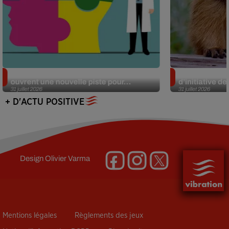
Alzheimer : des chercheurs japonais
Des marmottes
ouvrent une nouvelle piste pour...
d’initiative d
31 juillet 2026
31 juillet 2026
+ D'ACTU POSITIVE
Design
Olivier Varma
Mentions légales
Règlements des jeux