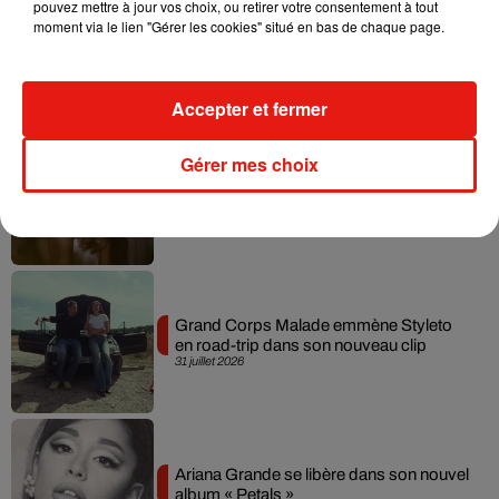
pouvez mettre à jour vos choix, ou retirer votre consentement à tout
moment via le lien "Gérer les cookies" situé en bas de chaque page.
Tiny Desk invite Charlie Puth pour une
live session solaire
4 août 2026
Accepter et fermer
Gérer mes choix
Ariana Grande prendra une pause après
sa tournée mondiale
4 août 2026
Grand Corps Malade emmène Styleto
en road-trip dans son nouveau clip
31 juillet 2026
Ariana Grande se libère dans son nouvel
album « Petals »