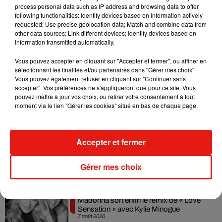
Sachez qu’une navette au départ des gares
d’Angers
et
du
process personal data such as IP address and browsing data to offer
Mans
vous transportent directement vers le Zoo de la
following functionalities: Identify devices based on information actively
requested; Use precise geolocation data; Match and combine data from
Flèche. Et pour celles et ceux qui souhaitent découvrir les
other data sources; Link different devices; Identify devices based on
coulisses du Parc, sachez que le tournage de la saison 8 de
information transmitted automatically.
la saga « Une saison au Zoo » débutera l’an prochain.
Vous pouvez accepter en cliquant sur "Accepter et fermer", ou affiner en
sélectionnant les finalités et/ou partenaires dans "Gérer mes choix".
Vous pouvez également refuser en cliquant sur "Continuer sans
accepter". Vos préférences ne s'appliqueront que pour ce site. Vous
pouvez mettre à jour vos choix, ou retirer votre consentement à tout
Musique
moment via le lien "Gérer les cookies" situé en bas de chaque page.
Julien Lieb s’essaye à la vie de chatelain
Accepter et fermer
dans son nouveau clip
7 août 2026
Gérer mes choix
Madonna sort enfin le remix de « Love
Sensation » avec Kylie Minogue
7 août 2026