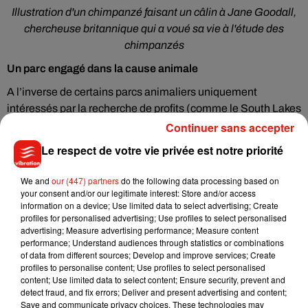
Illustration d'un chimpanzé faisant un câlin à Jane Goodall,
chercheuse britannique qui a voué sa vie à l'étude des
chimpanzés
Un parc engagé dans la cause animale
A l’inverse de certains parcs animaliers uniquement
intéressés par la recherche de profits (comme le South Lakes
Safari Zoo situé à Dalton-in-Furness, au nord-ouest de
Continuer sans accepter
l’Angleterre), le Zoo de la Flèche œuvre pour la conservation
Le respect de votre vie privée est notre priorité
des espèces. Cet été, il s’est engagé aux côtés de
l’association Centre de Conservation pour Chimpanzés, et
We and
our (447) partners
do the following data processing based on
vous propose désormais d’être un acteur de cette cause en
your consent and/or our legitimate interest: Store and/or access
information on a device; Use limited data to select advertising; Create
les soutenant via le site :
http://protect.atlantic-nature.fr/
profiles for personalised advertising; Use profiles to select personalised
advertising; Measure advertising performance; Measure content
Votre soutien permettra peut-être aux deux structures de
performance; Understand audiences through statistics or combinations
remporter 1 000€ pour prendre soin de nos proches cousins,
of data from different sources; Develop and improve services; Create
visibles dans le parc depuis ce weekend.
profiles to personalise content; Use profiles to select personalised
content; Use limited data to select content; Ensure security, prevent and
Informations complémentaires :
detect fraud, and fix errors; Deliver and present advertising and content;
Save and communicate privacy choices. These technologies may