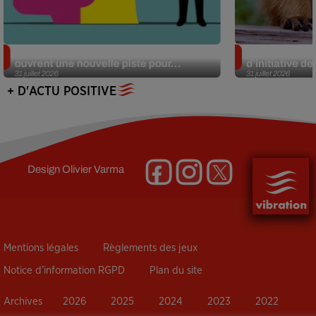
Alzheimer : des chercheurs japonais
Des marmottes
ouvrent une nouvelle piste pour...
d’initiative d
31 juillet 2026
31 juillet 2026
+ D'ACTU POSITIVE
Design
Olivier Varma
Mentions légales
Règlements des jeux
Notice d’information RGPD
Plan du site
Archives
2026
2025
2024
2023
2022