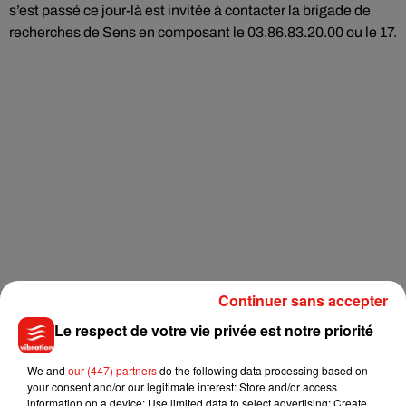
s’est passé ce jour-là est invitée à contacter la
brigade de
recherches de Sens en composant le
03.86.83.20.00 ou le 17.
Continuer sans accepter
Le respect de votre vie privée est notre priorité
We and
our (447) partners
do the following data processing based on
your consent and/or our legitimate interest: Store and/or access
information on a device; Use limited data to select advertising; Create