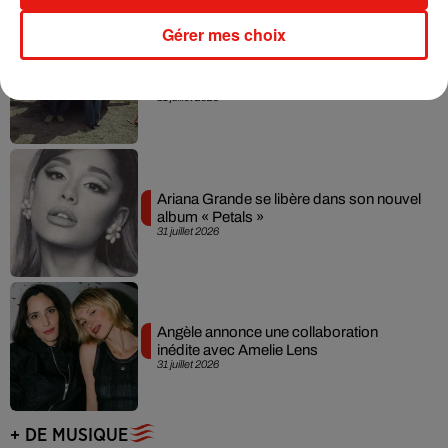
Gérer mes choix
Grand Corps Malade emmène Styleto
en road-trip dans son nouveau clip
31 juillet 2026
Ariana Grande se libère dans son nouvel
album « Petals »
31 juillet 2026
Angèle annonce une collaboration
inédite avec Amelie Lens
31 juillet 2026
+ DE MUSIQUE