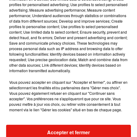
profiles for personalised advertising; Use profiles to select personalised
advertising; Measure advertising performance; Measure content
Musique
performance; Understand audiences through statistics or combinations
of data from different sources; Develop and improve services; Create
profiles to personalise content; Use profiles to select personalised
content; Use limited data to select content; Ensure security, prevent and
Benny Blanco invite Selena Gomez et
detect fraud, and fix errors; Deliver and present advertising and content;
Becky G sur son nouveau single
Save and communicate privacy choices. These technologies may
5 août 2026
process personal data such as IP address and browsing data to offer
following functionalities: Identify devices based on information actively
requested; Use precise geolocation data; Match and combine data from
other data sources; Link different devices; Identify devices based on
information transmitted automatically.
Tiny Desk invite Charlie Puth pour une
live session solaire
Vous pouvez accepter en cliquant sur "Accepter et fermer", ou affiner en
4 août 2026
sélectionnant les finalités et/ou partenaires dans "Gérer mes choix".
Vous pouvez également refuser en cliquant sur "Continuer sans
accepter". Vos préférences ne s'appliqueront que pour ce site. Vous
pouvez mettre à jour vos choix, ou retirer votre consentement à tout
moment via le lien "Gérer les cookies" situé en bas de chaque page.
Ariana Grande prendra une pause après
sa tournée mondiale
4 août 2026
Accepter et fermer