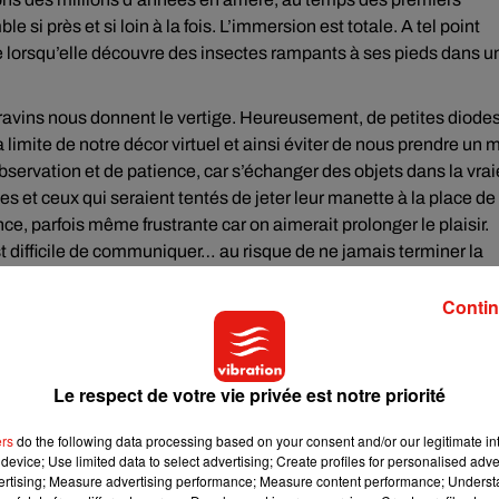
i près et si loin à la fois. L’immersion est totale. A tel point
ue lorsqu’elle découvre des insectes rampants à ses pieds dans u
 ravins nous donnent le vertige. Heureusement, de petites diode
imite de notre décor virtuel et ainsi éviter de nous prendre un 
’observation et de patience, car s’échanger des objets dans la vrai
es et ceux qui seraient tentés de jeter leur manette à la place de
ence, parfois même frustrante car on aimerait prolonger le plaisir.
st difficile de communiquer… au risque de ne jamais terminer la
Contin
e en est avec la visite, ce mardi 11 juin, de résidentes de l’Ehpad «
is d’entre elles ont en effet décidé de tenter l’expérience. Elle
Le respect de votre vie privée est notre priorité
ers
do the following data processing based on your consent and/or our legitimate int
device; Use limited data to select advertising; Create profiles for personalised adver
vertising; Measure advertising performance; Measure content performance; Unders