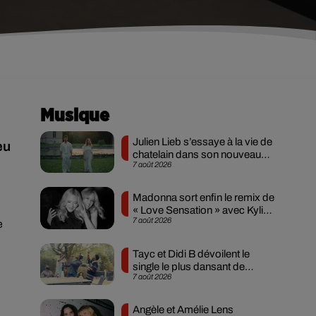
Musique
Julien Lieb s’essaye à la vie de
eu
chatelain dans son nouveau
7 août 2026
clip
Madonna sort enfin le remix de
« Love Sensation » avec Kylie
7 août 2026
Minogue
e
Tayc et Didi B dévoilent le
single le plus dansant de
7 août 2026
l’année
Angèle et Amélie Lens