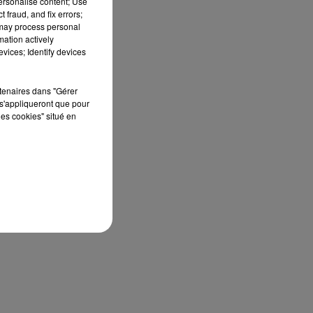
personalise content; Use
 fraud, and fix errors;
 may process personal
mation actively
vices; Identify devices
rtenaires dans "Gérer
s'appliqueront que pour
les cookies" situé en