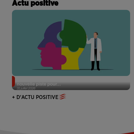
Actu positive
Alzheimer : des chercheurs japonais ouvrent une
nouvelle piste pour...
31 juillet 2026
+ D'ACTU POSITIVE