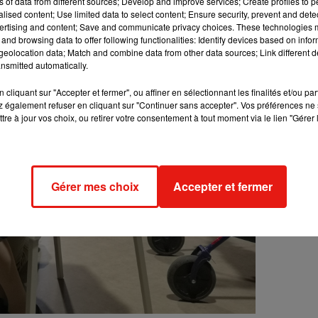
ns of data from different sources; Develop and improve services; Create profiles to 
alised content; Use limited data to select content; Ensure security, prevent and detect
ertising and content; Save and communicate privacy choices. These technologies
and browsing data to offer following functionalities: Identify devices based on infor
eolocation data; Match and combine data from other data sources; Link different de
nsmitted automatically.
cliquant sur "Accepter et fermer", ou affiner en sélectionnant les finalités et/ou pa
 également refuser en cliquant sur "Continuer sans accepter". Vos préférences ne 
tre à jour vos choix, ou retirer votre consentement à tout moment via le lien "Gérer 
Gérer mes choix
Accepter et fermer