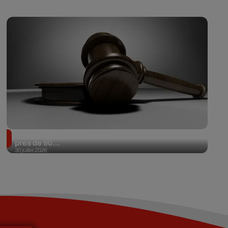
Il achète une veste 3 dollars en friperie et la revend
près de 90...
30 juillet 2026