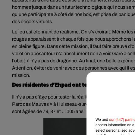
hommes jusque dans un futur technologique qui nous semble s
qu’une participante à côté de nos box, est prise de paniq
des décors virtuels.
Le jeu est étonnant de réalisme. On s’y croirait. Même les
rouges apparaissent à chaque fois que nous approchons la l
en pleine figure. Dans cette mission, il faut faire preuve d
vie et en apesanteur n’a absolument rien à voir. Gare à cell
l’objet, il n’y a pas de dragonne. Au final, une belle expéri
Attention, éviter de venir avec des personnes avec qui il e
mission.
Des résidentes d’Ehpad ont testé Virtual Room
Il n’y a pas d’âge pour tester la réalité virtuelle ! La preuv
Parc des Mauves » à Huisseau-sur-Mauve dans le Loiret. Tro
sont âgées de 79, 87 et … 105 ans !
We and
our (447) partn
access information on a 
select personalised ad