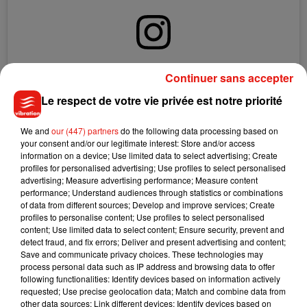
Voir cette publication sur Instagram
Continuer sans accepter
Une publication partagée par @mattpokora (@anaisdebrites)
Le respect de votre vie privée est notre priorité
Le 20 janvier prochain, le fils de M. Pokora et Christina Milian
We and
our (447) partners
do the following data processing based on
your consent and/or our legitimate interest: Store and/or access
fêtera son premier anniversaire. Une année durant laquelle
information on a device; Use limited data to select advertising; Create
le petit garçon a pu profiter de ses parents, grâce au
profiles for personalised advertising; Use profiles to select personalised
confinement. "
C'était le côté positif. Pendant sept mois, je l'ai
advertising; Measure advertising performance; Measure content
performance; Understand audiences through statistics or combinations
vu grandir et profité de lui. J'ai justement pu me créer de
of data from different sources; Develop and improve services; Create
beaux souvenirs avec lui. En ça, c'est une bénédiction. Nous
profiles to personalise content; Use profiles to select personalised
avons regardé ensemble des dessins animés, et en français,
content; Use limited data to select content; Ensure security, prevent and
detect fraud, and fix errors; Deliver and present advertising and content;
c'est la règle ! Je lui parle en français, même s'il ne me
Save and communicate privacy choices. These technologies may
répond pas encore !",
avait alors confié M.Pokora à
Télé 7
process personal data such as IP address and browsing data to offer
Jours.
following functionalities: Identify devices based on information actively
requested; Use precise geolocation data; Match and combine data from
other data sources; Link different devices; Identify devices based on