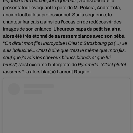
enfance a été bercée par le football
", a ainsi déclaré le
présentateur, évoquant
le père de M. Pokora, André Tota
,
ancien footballeur professionnel. Sur la séquence, le
chanteur français a ainsi eu l'occasion de redécouvrir des
images de son enfance.
L'heureux papa du petit Isaiah a
alors été très étonné de sa ressemblance avec son bébé
.
"
On dirait mon fils ! Incroyable ! C'est à Strasbourg ça (...) Je
suis halluciné... C'est à dire que c'est le même que mon fils,
sauf que j'avais les cheveux blancs blonds et que lui
bruns",
s'est exclamé l'interprète de
Pyramide
.
"C'est plutôt
rassurant
", a alors blagué Laurent Ruquier.