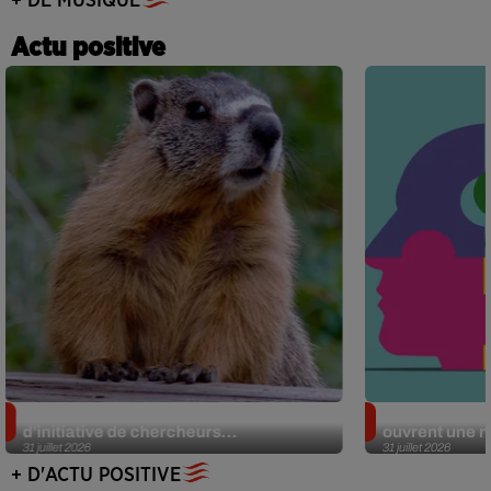
+ DE MUSIQUE
Actu positive
Des marmottes sur OnlyFans : la drôle
Alzheimer : d
d’initiative de chercheurs...
ouvrent une no
31 juillet 2026
31 juillet 2026
+ D'ACTU POSITIVE