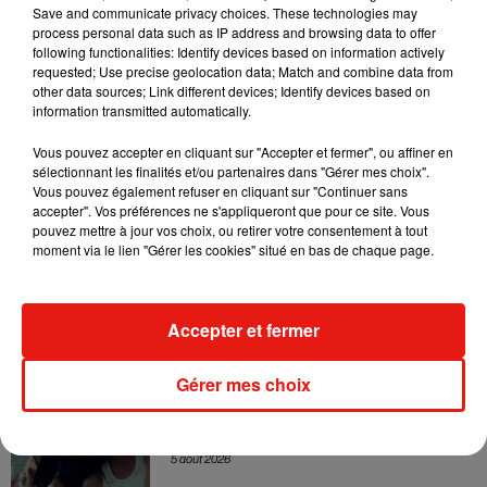
Sensation » avec Kylie Minogue
Save and communicate privacy choices. These technologies may
7 août 2026
process personal data such as IP address and browsing data to offer
following functionalities: Identify devices based on information actively
requested; Use precise geolocation data; Match and combine data from
other data sources; Link different devices; Identify devices based on
information transmitted automatically.
Tayc et Didi B dévoilent le single le plus
Vous pouvez accepter en cliquant sur "Accepter et fermer", ou affiner en
dansant de l’année
7 août 2026
sélectionnant les finalités et/ou partenaires dans "Gérer mes choix".
Vous pouvez également refuser en cliquant sur "Continuer sans
accepter". Vos préférences ne s'appliqueront que pour ce site. Vous
pouvez mettre à jour vos choix, ou retirer votre consentement à tout
moment via le lien "Gérer les cookies" situé en bas de chaque page.
Angèle et Amélie Lens dévoilent leur
collaboration tant attendue
7 août 2026
Accepter et fermer
Gérer mes choix
Benny Blanco invite Selena Gomez et
Becky G sur son nouveau single
5 août 2026