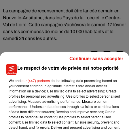
La campagne de recensement doit être lancée demain en
Nouvelle-Aquitaine, dans les Pays de la Loire et le Centre-
Val de Loire. Cette campagne s'achèvera le samedi 17 février
dans les communes de moins de 10 000 habitants et le
samedi 24 dans les autres.
Continuer sans accepter
Musique
Le respect de votre vie privée est notre priorité
We and
our (447) partners
do the following data processing based on
your consent and/or our legitimate interest: Store and/or access
Julien Lieb s’essaye à la vie de chatelain
information on a device; Use limited data to select advertising; Create
dans son nouveau clip
profiles for personalised advertising; Use profiles to select personalised
7 août 2026
advertising; Measure advertising performance; Measure content
performance; Understand audiences through statistics or combinations
of data from different sources; Develop and improve services; Create
profiles to personalise content; Use profiles to select personalised
content; Use limited data to select content; Ensure security, prevent and
Madonna sort enfin le remix de « Love
detect fraud, and fix errors; Deliver and present advertising and content;