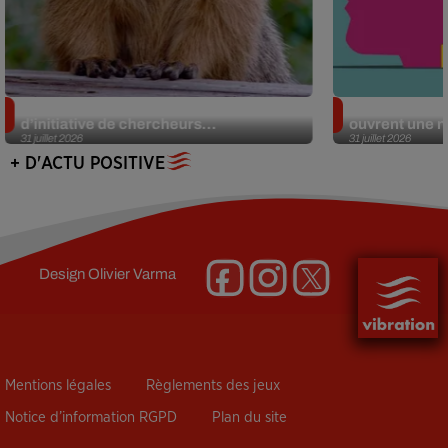
Des marmottes sur OnlyFans : la drôle
Alzheimer : d
d’initiative de chercheurs...
ouvrent une no
31 juillet 2026
31 juillet 2026
+ D'ACTU POSITIVE
Design
Olivier Varma
Mentions légales
Règlements des jeux
Notice d’information RGPD
Plan du site