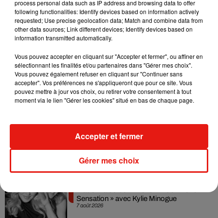
pour l’
acte 2
.
process personal data such as IP address and browsing data to offer
following functionalities: Identify devices based on information actively
Dans son allocution jeudi 12 mars, Emmanuel Macron a
requested; Use precise geolocation data; Match and combine data from
other data sources; Link different devices; Identify devices based on
salué le travail du personnel médical, en disant merci aux
information transmitted automatically.
"héros en blouse blanche" qui luttent contre l'épidémie.
Vous pouvez accepter en cliquant sur "Accepter et fermer", ou affiner en
sélectionnant les finalités et/ou partenaires dans "Gérer mes choix".
Vous pouvez également refuser en cliquant sur "Continuer sans
accepter". Vos préférences ne s'appliqueront que pour ce site. Vous
Musique
pouvez mettre à jour vos choix, ou retirer votre consentement à tout
moment via le lien "Gérer les cookies" situé en bas de chaque page.
Julien Lieb s’essaye à la vie de chatelain
dans son nouveau clip
Accepter et fermer
7 août 2026
Gérer mes choix
Madonna sort enfin le remix de « Love
Sensation » avec Kylie Minogue
7 août 2026