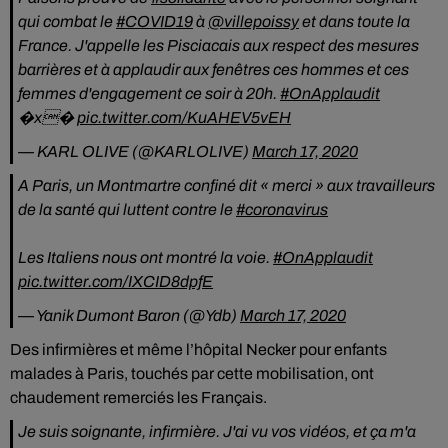
qui combat le
#COVID19
à
@villepoissy
et dans toute la
France. J'appelle les Pisciacais aux respect des mesures
barrières et à applaudir aux fenêtres ces hommes et ces
femmes d'engagement ce soir à 20h.
#OnApplaudit
�x�
pic.twitter.com/KuAHEV5vEH
— KARL OLIVE (@KARLOLIVE)
March 17, 2020
A Paris, un Montmartre confiné dit « merci » aux travailleurs
de la santé qui luttent contre le
#coronavirus
Les Italiens nous ont montré la voie.
#OnApplaudit
pic.twitter.com/IXCID8dpfE
— Yanik Dumont Baron (@Ydb)
March 17, 2020
Des infirmières et même l’hôpital Necker pour enfants
malades à Paris, touchés par cette mobilisation, ont
chaudement remerciés les Français.
Je suis soignante, infirmière. J'ai vu vos vidéos, et ça m'a