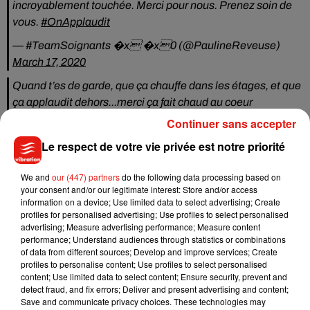
incroyablement touchée. Merci pour nous. Prenez soin de
vous.
#OnApplaudit
— #TeamSoignants �x`�x0 (@PaulineReveuse)
March 17, 2020
Quand t’es de garde, que ça chauffe dans les étages, et que
ça applaudit dehors...merci ça fait chaud au coeur
#coronavirus
pic.twitter.com/dpP1SGNSuF
Continuer sans accepter
— Jean-françois Corty (@JfCorty)
March 17, 2020
Le respect de votre vie privée est notre priorité
#OnApplaudit
Un grand merci pour les équipes
We and
our (447) partners
do the following data processing based on
Aidez-nous aussi à stopper le virus en appliquant les gestes
your consent and/or our legitimate interest: Store and/or access
barrières et la consigne �xÈ�xܷ�xÈ
#RestezChezVous
information on a device; Use limited data to select advertising; Create
profiles for personalised advertising; Use profiles to select personalised
Aidez-nous aussi à financer le fonds d'urgence pour la
advertising; Measure advertising performance; Measure content
recherche sur le
#Covid19
de la
@FondationAPHP
performance; Understand audiences through statistics or combinations
https://t.co/cPpbf0um4O
pic.twitter.com/uCLRx4ry3E
of data from different sources; Develop and improve services; Create
profiles to personalise content; Use profiles to select personalised
— Hôpital Necker (@hopital_necker)
March 17, 2020
content; Use limited data to select content; Ensure security, prevent and
detect fraud, and fix errors; Deliver and present advertising and content;
Rendez-vous ce (mercredi) soir, à vos fenêtres ou balcons,
Save and communicate privacy choices. These technologies may