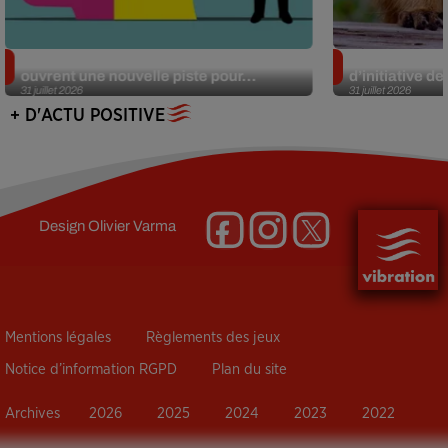
Alzheimer : des chercheurs japonais
Des marmottes
ouvrent une nouvelle piste pour...
d’initiative d
31 juillet 2026
31 juillet 2026
+ D'ACTU POSITIVE
Design
Olivier Varma
Mentions légales
Règlements des jeux
Notice d’information RGPD
Plan du site
Archives
2026
2025
2024
2023
2022