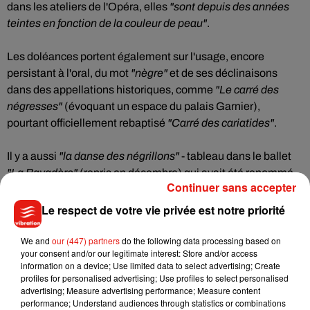
dans les ateliers de l'Opéra, elles
"sont depuis des années
teintes en fonction de la couleur de peau"
.
Les doléances portent également sur l'usage, encore
persistant à l'oral, du mot
"nègre"
et de ses déclinaisons
dans des appellations historiques, comme
"Le carré des
négresses"
(évoquant un espace du palais Garnier),
pourtant officiellement rebaptisé
"Carré des cariatides"
.
Il y a aussi
"la danse des négrillons"
- tableau dans le ballet
"La Bayadère"
(repris en décembre) qui avait été renommé
Continuer sans accepter
"la danse des enfants"
par Benjamin Millepied, ex-directeur
du Ballet.
Le respect de votre vie privée est notre priorité
Le manifeste veut aussi que les propos relevant du racisme
We and
our (447) partners
do the following data processing based on
your consent and/or our legitimate interest: Store and/or access
ordinaire puissent être signalés, précisant par ailleurs que
information on a device; Use limited data to select advertising; Create
"les artistes issus de la diversité"
sont encore
"relativement
profiles for personalised advertising; Use profiles to select personalised
peu nombreux"
au sein de la maison, qui compte quelques
advertising; Measure advertising performance; Measure content
performance; Understand audiences through statistics or combinations
danseurs asiatiques.