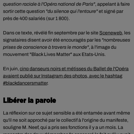
question raciale à l'Opéra national de Paris"
, appelant à faire
sortir cette question
"du silence qui l'entoure"
et signé par
près de 400 salariés (sur 1 800).
Dans ce texte, révélé fin septembre par le site
Sceneweb
, les
signataires disent avoir été encouragés par les
"nombreuses
prises de conscience à travers le monde"
, à l'image du
mouvement "Black Lives Matter" aux Etats-Unis.
En juin,
cinq danseurs noirs et métisses du Ballet de l'Opéra
avaient publié sur Instagram des photos, avec le hashtag
#blackdancersmatter
.
Libérer la parole
La réflexion sur ce sujet sensible a été entamée avant même
qu'il ne soit approché par le collectif à l'origine du manifeste,
souligne M. Neef, qui a pris ses fonctions il y a un mois. La