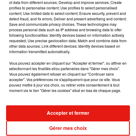
of data from different sources; Develop and improve services; Create
profiles to personalise content; Use profiles to select personalised
content; Use limited data to select content; Ensure security, prevent and
S'affranchir des traditions pour évoluer
detect fraud, and fix errors; Deliver and present advertising and content;
Save and communicate privacy choices. These technologies may
Dans sa lettre de mission, M. Neef a également demandé
process personal data such as IP address and browsing data to offer
following functionalities: Identify devices based on information actively
aux deux experts de réfléchir à la notion de
"'ballet blanc',
requested; Use precise geolocation data; Match and combine data from
archétype du ballet classique (...) demandant un corps de
other data sources; Link different devices; Identify devices based on
ballet homogène".
information transmitted automatically.
Vous pouvez accepter en cliquant sur "Accepter et fermer", ou affiner en
A l'époque où il était directeur, Benjamin Millepied disait
sélectionnant les finalités et/ou partenaires dans "Gérer mes choix".
avoir entendu dire
"qu'on ne met pas une personne de
Vous pouvez également refuser en cliquant sur "Continuer sans
couleur dans un corps de ballet parce que c’est une
accepter". Vos préférences ne s'appliqueront que pour ce site. Vous
pouvez mettre à jour vos choix, ou retirer votre consentement à tout
distraction"
. Le
"blackface"
a été largement abandonné dans
moment via le lien "Gérer les cookies" situé en bas de chaque page.
les pays anglo-saxons. En 2019, Misty Copeland, première
"principal dancer"
afro-américaine du American Ballet
Theater, s'était indignée du blackface dans une production
Accepter et fermer
au Bolchoï, qui avait rejeté
"ces déclarations absurdes".
Gérer mes choix
La question des clichés culturels dans les opéras et ballets