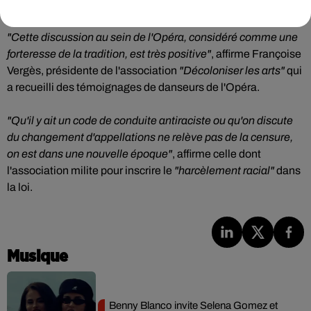
du XIXe siècle est de plus en plus soulevée.
"Cette discussion au sein de l'Opéra, considéré comme une
forteresse de la tradition, est très positive"
, affirme Françoise
Vergès, présidente de l'association
"Décoloniser les arts"
qui
a recueilli des témoignages de danseurs de l'Opéra.
"Qu'il y ait un code de conduite antiraciste ou qu'on discute
du changement d'appellations ne relève pas de la censure,
on est dans une nouvelle époque"
, affirme celle dont
l'association milite pour inscrire le
"harcèlement racial"
dans
la loi.
Musique
Benny Blanco invite Selena Gomez et