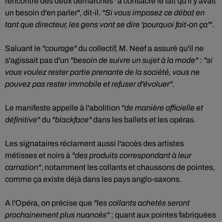
rencontre des deux démarches "a consacré le fait qu'il y avait
un besoin d'en parler", dit-il.
"Si vous imposez ce débat en
tant que directeur, les gens vont se dire 'pourquoi fait-on ça'"
.
Saluant le
"courage"
du collectif, M. Neef a assuré qu'il ne
s'agissait pas d'un
"besoin de suivre un sujet à la mode"
:
"si
vous voulez rester partie prenante de la société, vous ne
pouvez pas rester immobile et refuser d'évoluer".
Le manifeste appelle à l'abolition
"de manière officielle et
définitive"
du
"blackface"
dans les ballets et les opéras.
Les signataires réclament aussi l'accès des artistes
métisses et noirs à
"des produits correspondant à leur
carnation"
, notamment les collants et chaussons de pointes,
comme ça existe déjà dans les pays anglo-saxons.
A l'Opéra, on précise que
"les collants achetés seront
prochainement plus nuancés"
; quant aux pointes fabriquées