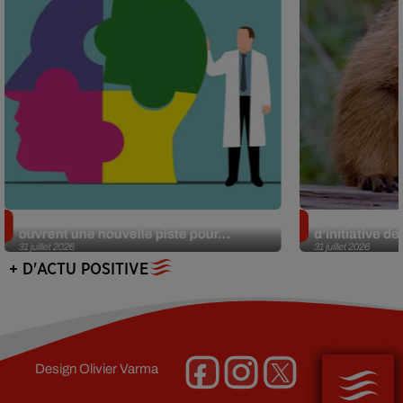
Alzheimer : des chercheurs japonais
Des marmottes
ouvrent une nouvelle piste pour...
d’initiative d
31 juillet 2026
31 juillet 2026
+ D'ACTU POSITIVE
Design
Olivier Varma