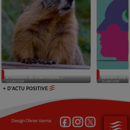
Des marmottes sur OnlyFans : la drôle
Alzheimer : d
d’initiative de chercheurs...
ouvrent une no
31 juillet 2026
31 juillet 2026
+ D'ACTU POSITIVE
Design
Olivier Varma