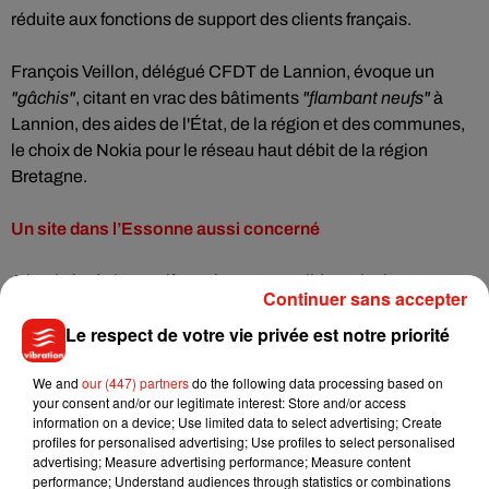
réduite aux fonctions de support des clients français.
François Veillon, délégué CFDT de Lannion, évoque un
"gâchis"
, citant en vrac des bâtiments
"flambant neufs"
à
Lannion, des aides de l'État, de la région et des communes,
le choix de Nokia pour le réseau haut débit de la région
Bretagne.
Un site dans l’Essonne aussi concerné
A l'arrivée de la manifestation aux Invalides, plusieurs
Continuer sans accepter
personnalités politiques ont apporté leur soutien. Le
Le respect de votre vie privée est notre priorité
secrétaire général de la CFDT (syndicat numéro un chez
Nokia) Laurent Berger point lui Nokia du doigt :
"Ce sont des
We and
our (447) partners
do the following data processing based on
margoulins, ils ne respectent pas leurs engagements".
"Ce
your consent and/or our legitimate interest: Store and/or access
n'est pas acceptable aujourd'hui alors qu'on parle de
information on a device; Use limited data to select advertising; Create
relocalisation après la crise sanitaire de voir des
profiles for personalised advertising; Use profiles to select personalised
advertising; Measure advertising performance; Measure content
délocalisations. On ne laissera pas faire (...) je demande que
performance; Understand audiences through statistics or combinations