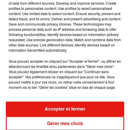
l'Etat français demande à Nokia de rendre l'argent public
of data from different sources; Develop and improve services; Create
dont il bénéficie encore", affirme t-il
profiles to personalise content; Use profiles to select personalised
content; Use limited data to select content; Ensure security, prevent and
Plus loin dans le cortège, on retrouve aussi Dominique, venu
detect fraud, and fix errors; Deliver and present advertising and content;
Save and communicate privacy choices. These technologies may
avec de nombreux salariés de Nokia-Villarceaux à Nozay
process personal data such as IP address and browsing data to offer
(Essonne), où 831 postes sont supprimés. Il
parle d'un plan
following functionalities: Identify devices based on information actively
"incompréhensible, alors que la 5G n'est pas encore
requested; Use precise geolocation data; Match and combine data from
other data sources; Link different devices; Identify devices based on
mature"
. Dominique dénonce les relocalisations en
information transmitted automatically.
Roumanie, Pologne, Inde et aux États-Unis, où le président
Donald
"Trump a bien aidé Nokia en barrant la route à
Vous pouvez accepter en cliquant sur "Accepter et fermer", ou affiner en
Huawei pour la 5G. Mon équipe entière sera supprimée et j'ai
sélectionnant les finalités et/ou partenaires dans "Gérer mes choix".
Vous pouvez également refuser en cliquant sur "Continuer sans
vu qu'ils ont ouvert à Helsinki les postes correspondants"
dit-
accepter". Vos préférences ne s'appliqueront que pour ce site. Vous
il, écœuré.
pouvez mettre à jour vos choix, ou retirer votre consentement à tout
moment via le lien "Gérer les cookies" situé en bas de chaque page.
Accepter et fermer
Musique
Gérer mes choix
Benny Blanco invite Selena Gomez et