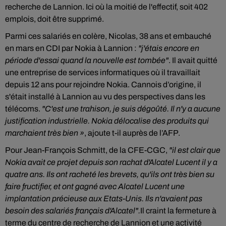
recherche de Lannion. Ici où la moitié de l'effectif, soit 402
emplois, doit être supprimé.
Parmi ces salariés en colère, Nicolas, 38 ans et embauché
en mars en CDI par Nokia à Lannion :
"j'étais encore en
période d'essai quand la nouvelle est tombée"
. Il avait quitté
une entreprise de services informatiques où il travaillait
depuis 12 ans pour rejoindre Nokia. Cannois d’origine, il
s'était installé à Lannion au vu des perspectives dans les
télécoms.
"C'est une trahison, je suis dégoûté. Il n'y a aucune
justification industrielle. Nokia délocalise des produits qui
marchaient très bien »
, ajoute t-il auprès de l’AFP.
Pour Jean-François Schmitt, de la CFE-CGC,
"il est clair que
Nokia avait ce projet depuis son rachat d'Alcatel Lucent il y a
quatre ans. Ils ont racheté les brevets, qu'ils ont très bien su
faire fructifier, et ont gagné avec Alcatel Lucent une
implantation précieuse aux Etats-Unis. Ils n'avaient pas
besoin des salariés français d'Alcatel".
Il craint la fermeture à
terme du centre de recherche de Lannion et une activité