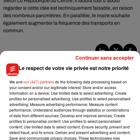
Selon
La République du Centre
, il faudra tout d’abord
regarder si cette idée est techniquement faisable, en raison
des nombreux parcmètres. En parallèle, le maire souhaite
également augmenter la fréquence des transports en
commun.
Continuer sans accepter
Musique
Le respect de votre vie privée est notre priorité
We and
our (447) partners
do the following data processing based on
Julien Lieb s’essaye à la vie de chatelain
your consent and/or our legitimate interest: Store and/or access
dans son nouveau clip
information on a device; Use limited data to select advertising; Create
7 août 2026
profiles for personalised advertising; Use profiles to select personalised
advertising; Measure advertising performance; Measure content
performance; Understand audiences through statistics or combinations
of data from different sources; Develop and improve services; Create
profiles to personalise content; Use profiles to select personalised
Madonna sort enfin le remix de « Love
content; Use limited data to select content; Ensure security, prevent and
Sensation » avec Kylie Minogue
detect fraud, and fix errors; Deliver and present advertising and content;
7 août 2026
Save and communicate privacy choices. These technologies may