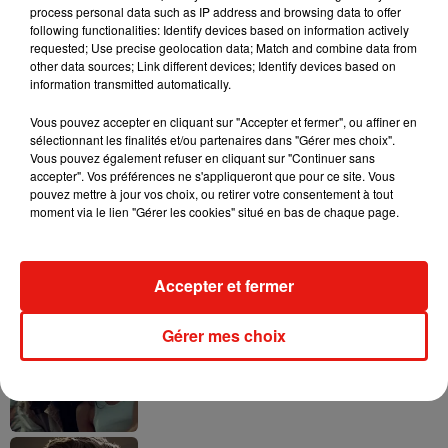
process personal data such as IP address and browsing data to offer
following functionalities: Identify devices based on information actively
requested; Use precise geolocation data; Match and combine data from
other data sources; Link different devices; Identify devices based on
information transmitted automatically.
Tayc et Didi B dévoilent le single le plus
dansant de l’année
7 août 2026
Vous pouvez accepter en cliquant sur "Accepter et fermer", ou affiner en
sélectionnant les finalités et/ou partenaires dans "Gérer mes choix".
Vous pouvez également refuser en cliquant sur "Continuer sans
accepter". Vos préférences ne s'appliqueront que pour ce site. Vous
pouvez mettre à jour vos choix, ou retirer votre consentement à tout
moment via le lien "Gérer les cookies" situé en bas de chaque page.
Angèle et Amélie Lens dévoilent leur
collaboration tant attendue
7 août 2026
Accepter et fermer
Gérer mes choix
Benny Blanco invite Selena Gomez et
Becky G sur son nouveau single
5 août 2026