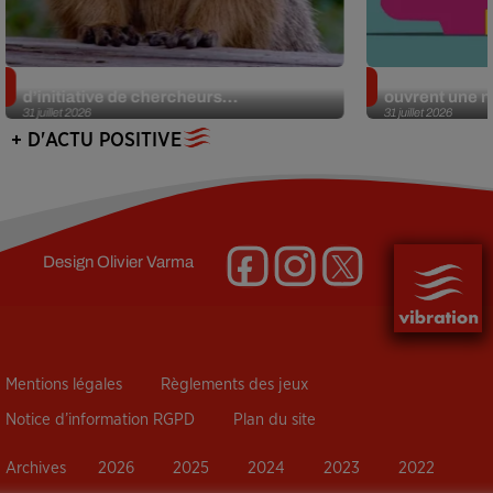
Des marmottes sur OnlyFans : la drôle
Alzheimer : d
d’initiative de chercheurs...
ouvrent une no
31 juillet 2026
31 juillet 2026
+ D'ACTU POSITIVE
Design
Olivier Varma
Mentions légales
Règlements des jeux
Notice d’information RGPD
Plan du site
Archives
2026
2025
2024
2023
2022