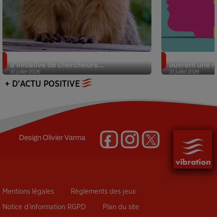
Des marmottes sur OnlyFans : la drôle
Alzheimer : d
d’initiative de chercheurs...
ouvrent une no
31 juillet 2026
31 juillet 2026
+ D'ACTU POSITIVE
Design
Olivier Varma
Mentions légales
Règlements des jeux
Notice d’information RGPD
Plan du site