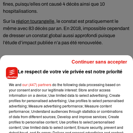
fines, puisqu’elles ont causé 4 décès ainsi que 10
hospitalisations.
Sur la
région tourangelle
, le constat est pratiquement le
même avec 83 décès par an. En 2018, impossible cependant
de dresser un constat global aussi approfondi puisque
l’étude d’impact publiée n’a pas été renouvelée.
Continuer sans accepter
Le respect de votre vie privée est notre priorité
Musique
We and
our (447) partners
do the following data processing based on
your consent and/or our legitimate interest: Store and/or access
Julien Lieb s’essaye à la vie de chatelain
information on a device; Use limited data to select advertising; Create
dans son nouveau clip
profiles for personalised advertising; Use profiles to select personalised
7 août 2026
advertising; Measure advertising performance; Measure content
performance; Understand audiences through statistics or combinations
of data from different sources; Develop and improve services; Create
profiles to personalise content; Use profiles to select personalised
content; Use limited data to select content; Ensure security, prevent and
detect fraud, and fix errors; Deliver and present advertising and content;
Madonna sort enfin le remix de « Love