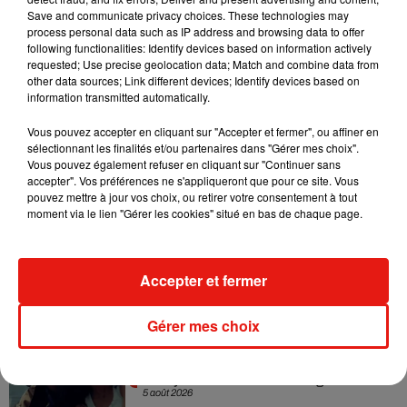
Save and communicate privacy choices. These technologies may
Sensation » avec Kylie Minogue
7 août 2026
process personal data such as IP address and browsing data to offer
following functionalities: Identify devices based on information actively
requested; Use precise geolocation data; Match and combine data from
other data sources; Link different devices; Identify devices based on
information transmitted automatically.
Tayc et Didi B dévoilent le single le plus
Vous pouvez accepter en cliquant sur "Accepter et fermer", ou affiner en
dansant de l’année
sélectionnant les finalités et/ou partenaires dans "Gérer mes choix".
7 août 2026
Vous pouvez également refuser en cliquant sur "Continuer sans
accepter". Vos préférences ne s'appliqueront que pour ce site. Vous
pouvez mettre à jour vos choix, ou retirer votre consentement à tout
moment via le lien "Gérer les cookies" situé en bas de chaque page.
Angèle et Amélie Lens dévoilent leur
collaboration tant attendue
7 août 2026
Accepter et fermer
Gérer mes choix
Benny Blanco invite Selena Gomez et
Becky G sur son nouveau single
5 août 2026