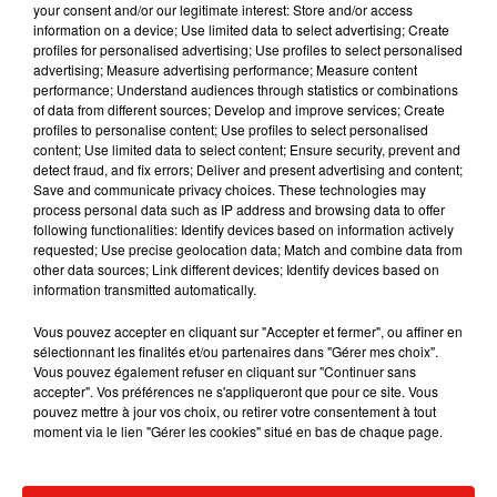
automobilistes impatients !
your consent and/or our legitimate interest: Store and/or access
information on a device; Use limited data to select advertising; Create
profiles for personalised advertising; Use profiles to select personalised
advertising; Measure advertising performance; Measure content
performance; Understand audiences through statistics or combinations
of data from different sources; Develop and improve services; Create
Musique
profiles to personalise content; Use profiles to select personalised
content; Use limited data to select content; Ensure security, prevent and
detect fraud, and fix errors; Deliver and present advertising and content;
Save and communicate privacy choices. These technologies may
Julien Lieb s’essaye à la vie de chatelain
process personal data such as IP address and browsing data to offer
dans son nouveau clip
following functionalities: Identify devices based on information actively
7 août 2026
requested; Use precise geolocation data; Match and combine data from
other data sources; Link different devices; Identify devices based on
information transmitted automatically.
Vous pouvez accepter en cliquant sur "Accepter et fermer", ou affiner en
Madonna sort enfin le remix de « Love
sélectionnant les finalités et/ou partenaires dans "Gérer mes choix".
Sensation » avec Kylie Minogue
Vous pouvez également refuser en cliquant sur "Continuer sans
7 août 2026
accepter". Vos préférences ne s'appliqueront que pour ce site. Vous
pouvez mettre à jour vos choix, ou retirer votre consentement à tout
moment via le lien "Gérer les cookies" situé en bas de chaque page.
Tayc et Didi B dévoilent le single le plus