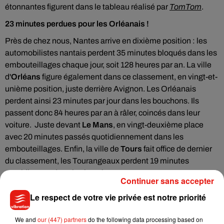
étonnantes figurent dans le tableau réalisé par
TomTom
.
23 minutes perdues pour les Orléanais !
Près de chez nous, Nantes arrive en dixième position : les
automobilistes nantais perdent 35 minutes bloqués dans les
embouteillages chaque jour, soit 128 heures par an. La ville
d'
Orléans
figure également dans ce classement, en vingt-et-
unième position, juste derrière Avignon. Les Orléanais
perdent ainsi 23 minutes par jour dans les bouchons. Ils
passent donc 84 heures par an à râler, coincés dans leur
voiture. Juste devant
Le Mans
, en vingt-deuxième place
avec 20 minutes passés quotidiennement dans les
embouteillages. Enfin, la ville de
Tours
fait office de dernier
du classement, les Tourangeaux perdent 19 minutes
quotidiennes dans les bouchons.
Continuer sans accepter
Les villes d'Angers, de Blois, Bourges, Chartres,
Le respect de votre vie privée est notre priorité
Châteauroux, Auxerre et Nevers ne figurent pas dans ce
tableau : une excellente nouvelle pour tous les
We and
our (447) partners
do the following data processing based on