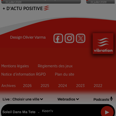
31 juillet 2026
31 juillet 2026
+ D'ACTU POSITIVE
Design
Olivier Varma
Mentions légales
Règlements des jeux
Notice d’information RGPD
Plan du site
Archives
2026
2025
2024
2023
2022
Live :
Choisir une ville
Webradios
Podcasts
Keen'v
Soleil Dans Ma Tete
-