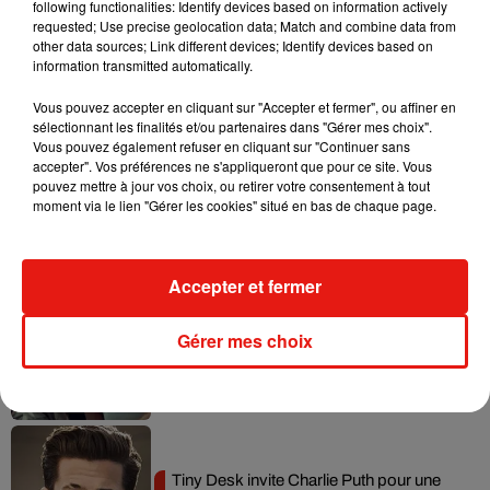
following functionalities: Identify devices based on information actively
requested; Use precise geolocation data; Match and combine data from
Tayc et Didi B dévoilent le single le plus
other data sources; Link different devices; Identify devices based on
dansant de l’année
information transmitted automatically.
7 août 2026
Vous pouvez accepter en cliquant sur "Accepter et fermer", ou affiner en
sélectionnant les finalités et/ou partenaires dans "Gérer mes choix".
Vous pouvez également refuser en cliquant sur "Continuer sans
accepter". Vos préférences ne s'appliqueront que pour ce site. Vous
pouvez mettre à jour vos choix, ou retirer votre consentement à tout
Angèle et Amélie Lens dévoilent leur
moment via le lien "Gérer les cookies" situé en bas de chaque page.
collaboration tant attendue
7 août 2026
Accepter et fermer
Benny Blanco invite Selena Gomez et
Gérer mes choix
Becky G sur son nouveau single
5 août 2026
Tiny Desk invite Charlie Puth pour une