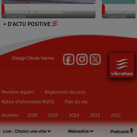
Des marmottes sur OnlyFans : la drôle
Alzheimer : d
d’initiative de chercheurs...
ouvrent une no
31 juillet 2026
31 juillet 2026
+ D'ACTU POSITIVE
Design
Olivier Varma
Mentions légales
Règlements des jeux
Notice d’information RGPD
Plan du site
Archives
2026
2025
2024
2023
2022
Live :
Choisir une ville
Webradios
Podcasts