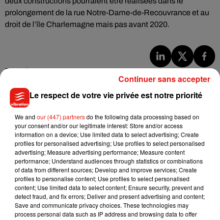
deux constructions pourraient être réalisées dans le
prolongement de la rue Notre-Dame-de-Recouvrance et au
droit de l’île Charlemagne mais pas avant 2020.
Musique
Continuer sans accepter
Le respect de votre vie privée est notre priorité
Julien Lieb s’essaye à la vie de chatelain
We and
our (447) partners
do the following data processing based on
dans son nouveau clip
7 août 2026
your consent and/or our legitimate interest: Store and/or access
information on a device; Use limited data to select advertising; Create
profiles for personalised advertising; Use profiles to select personalised
advertising; Measure advertising performance; Measure content
performance; Understand audiences through statistics or combinations
of data from different sources; Develop and improve services; Create
Madonna sort enfin le remix de « Love
profiles to personalise content; Use profiles to select personalised
Sensation » avec Kylie Minogue
content; Use limited data to select content; Ensure security, prevent and
7 août 2026
detect fraud, and fix errors; Deliver and present advertising and content;
Save and communicate privacy choices. These technologies may
process personal data such as IP address and browsing data to offer