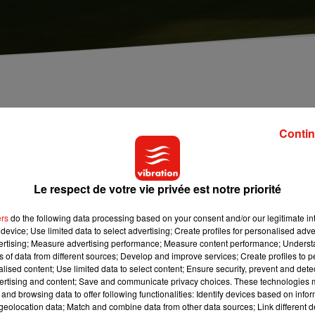
s de football ! Dans le Loiret, un nouveau stade
conseiller municipal.
Contin
 proposée par un candidat aux municipales de 2020 à Orléans.
Le respect de votre vie privée est notre priorité
nceinte sportive dédiée au football car le stade la source se fa
tant pour que l’USO puisse être prêt à évoluer en ligue 1. S’il est
ers
do the following data processing based on your consent and/or our legitimate int
upporters et tous les citoyens selon nos confrères de la République
device; Use limited data to select advertising; Create profiles for personalised adver
it en rien le projet de création d’une salle de sport de 10 000
vertising; Measure advertising performance; Measure content performance; Unders
ns of data from different sources; Develop and improve services; Create profiles to 
alised content; Use limited data to select content; Ensure security, prevent and detect
ertising and content; Save and communicate privacy choices. These technologies
uvement
@ReveillerO
proposent un stade de football de 12.000
and browsing data to offer following functionalities: Identify devices based on infor
ns municipales de 2020.�x!�xÈ
pic.twitter.com/rac7GBeH48
eolocation data; Match and combine data from other data sources; Link different de