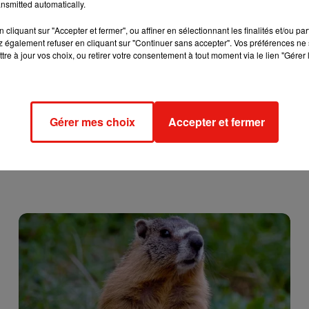
nsmitted automatically.
e 2018
cliquant sur "Accepter et fermer", ou affiner en sélectionnant les finalités et/ou pa
 également refuser en cliquant sur "Continuer sans accepter". Vos préférences ne 
tre à jour vos choix, ou retirer votre consentement à tout moment via le lien "Gérer 
Gérer mes choix
Accepter et fermer