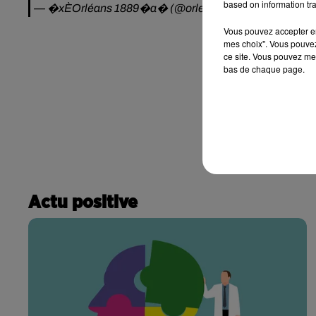
based on information tra
— �xÈOrléans 1889�a�️ (@orleans1889)
12 novembr
Vous pouvez accepter en 
mes choix". Vous pouvez
ce site. Vous pouvez met
bas de chaque page.
Actu positive