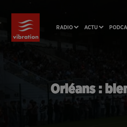
RADIO
ACTU
PODCA
Orléans : bie