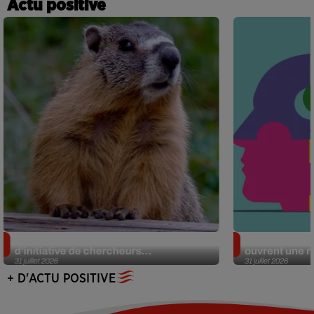
Actu positive
Des marmottes sur OnlyFans : la drôle
Alzheimer : d
d’initiative de chercheurs...
ouvrent une no
31 juillet 2026
31 juillet 2026
+ D'ACTU POSITIVE