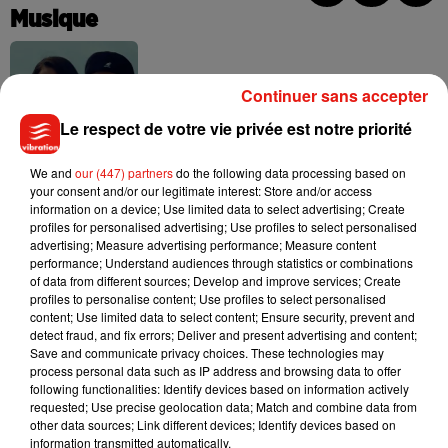
Musique
Benny Blanco invite Selena Gomez et
Continuer sans accepter
Becky G sur son nouveau single
5 août 2026
Le respect de votre vie privée est notre priorité
We and
our (447) partners
do the following data processing based on
your consent and/or our legitimate interest: Store and/or access
information on a device; Use limited data to select advertising; Create
Tiny Desk invite Charlie Puth pour une
profiles for personalised advertising; Use profiles to select personalised
live session solaire
advertising; Measure advertising performance; Measure content
4 août 2026
performance; Understand audiences through statistics or combinations
of data from different sources; Develop and improve services; Create
profiles to personalise content; Use profiles to select personalised
content; Use limited data to select content; Ensure security, prevent and
detect fraud, and fix errors; Deliver and present advertising and content;
Save and communicate privacy choices. These technologies may
Ariana Grande prendra une pause après
process personal data such as IP address and browsing data to offer
sa tournée mondiale
following functionalities: Identify devices based on information actively
4 août 2026
requested; Use precise geolocation data; Match and combine data from
other data sources; Link different devices; Identify devices based on
information transmitted automatically.