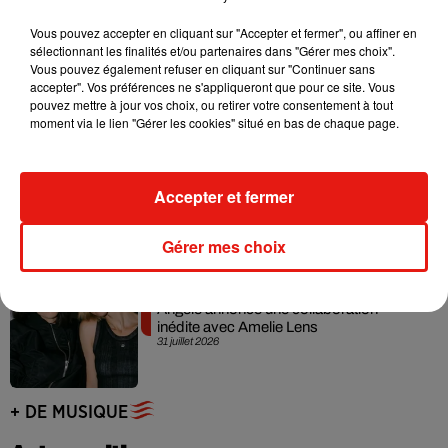
Vous pouvez accepter en cliquant sur "Accepter et fermer", ou affiner en
Grand Corps Malade emmène Styleto
sélectionnant les finalités et/ou partenaires dans "Gérer mes choix".
en road-trip dans son nouveau clip
Vous pouvez également refuser en cliquant sur "Continuer sans
31 juillet 2026
accepter". Vos préférences ne s'appliqueront que pour ce site. Vous
pouvez mettre à jour vos choix, ou retirer votre consentement à tout
moment via le lien "Gérer les cookies" situé en bas de chaque page.
Ariana Grande se libère dans son nouvel
Accepter et fermer
album « Petals »
31 juillet 2026
Gérer mes choix
Angèle annonce une collaboration
inédite avec Amelie Lens
31 juillet 2026
+ DE MUSIQUE