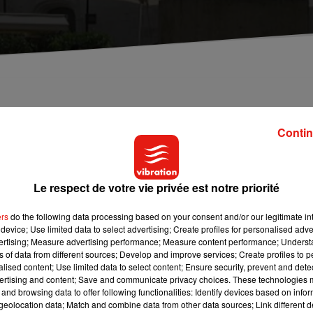
uveaux venus d'ici quelques mois : le premier propo
éco et du petit mobilier.
Contin
s à base de cannabis va bel et bien s’installer à
Orléans
d’ici fin
Le respect de votre vie privée est notre priorité
auf sous forme d’infusions ou de liquides à vapoter. C’est la
 de Lille, qui sera propriétaire de la boutique.
ers
do the following data processing based on your consent and/or our legitimate int
device; Use limited data to select advertising; Create profiles for personalised adver
ra de la déco et du petit mobilier ! L’enseigne remplacera
vertising; Measure advertising performance; Measure content performance; Unders
ns of data from different sources; Develop and improve services; Create profiles to 
e de la République. La transaction serait en cours avec l’agence
alised content; Use limited data to select content; Ensure security, prevent and detect
, n’a pas confirmé cette implantation, cause de confidentialité
ertising and content; Save and communicate privacy choices. These technologies
and browsing data to offer following functionalities: Identify devices based on infor
eolocation data; Match and combine data from other data sources; Link different de