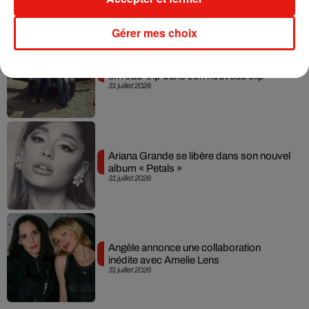
Gérer mes choix
Grand Corps Malade emmène Styleto
en road-trip dans son nouveau clip
31 juillet 2026
Ariana Grande se libère dans son nouvel
album « Petals »
31 juillet 2026
Angèle annonce une collaboration
inédite avec Amelie Lens
31 juillet 2026