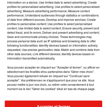
information on a device; Use limited data to select advertising; Create
profiles for personalised advertising; Use profiles to select personalised
advertising; Measure advertising performance; Measure content
performance; Understand audiences through statistics or combinations
Musique
of data from different sources; Develop and improve services; Create
profiles to personalise content; Use profiles to select personalised
content; Use limited data to select content; Ensure security, prevent and
detect fraud, and fix errors; Deliver and present advertising and content;
Benny Blanco invite Selena Gomez et
Save and communicate privacy choices. These technologies may
Becky G sur son nouveau single
process personal data such as IP address and browsing data to offer
5 août 2026
following functionalities: Identify devices based on information actively
requested; Use precise geolocation data; Match and combine data from
other data sources; Link different devices; Identify devices based on
information transmitted automatically.
Tiny Desk invite Charlie Puth pour une
Vous pouvez accepter en cliquant sur "Accepter et fermer", ou affiner en
live session solaire
sélectionnant les finalités et/ou partenaires dans "Gérer mes choix".
4 août 2026
Vous pouvez également refuser en cliquant sur "Continuer sans
accepter". Vos préférences ne s'appliqueront que pour ce site. Vous
pouvez mettre à jour vos choix, ou retirer votre consentement à tout
moment via le lien "Gérer les cookies" situé en bas de chaque page.
Ariana Grande prendra une pause après
sa tournée mondiale
4 août 2026
Accepter et fermer