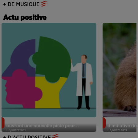
+ DE MUSIQUE
Actu positive
Alzheimer : des chercheurs japonais
Des marmottes
ouvrent une nouvelle piste pour...
d’initiative d
31 juillet 2026
31 juillet 2026
+ D'ACTU POSITIVE