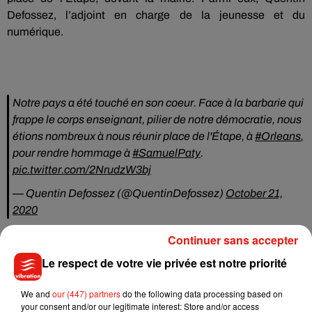
Defossez, l’adjoint en charge de la jeunesse et du
numérique.
Notre pays a été touché en son coeur. Face à la barbarie qui
frappe le corps enseignant, pilier de notre démocratie, nous
étions nombreux à nous réunir place de l'Étape, à
#Orleans
,
pour rendre hommage à
#SamuelPaty
.
pic.twitter.com/2NrudzW3bj
— Quentin Defossez (@QuentinDefossez)
October 21,
2020
Continuer sans accepter
Un cérémonie d’hommage national présidée par Emmanuel
Le respect de votre vie privée est notre priorité
Macron doit débuter à 19h30, dans la cour d’honneur de la
Sorbonne à Paris.
We and
our (447) partners
do the following data processing based on
your consent and/or our legitimate interest: Store and/or access