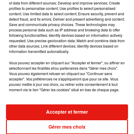
of data from different sources; Develop and improve services; Create
Becky G sur son nouveau single
profiles to personalise content; Use profiles to select personalised
5 août 2026
content; Use limited data to select content; Ensure security, prevent and
detect fraud, and fix errors; Deliver and present advertising and content;
Save and communicate privacy choices. These technologies may
process personal data such as IP address and browsing data to offer
following functionalities: Identify devices based on information actively
Tiny Desk invite Charlie Puth pour une
requested; Use precise geolocation data; Match and combine data from
live session solaire
other data sources; Link different devices; Identify devices based on
4 août 2026
information transmitted automatically.
Vous pouvez accepter en cliquant sur "Accepter et fermer", ou affiner en
sélectionnant les finalités et/ou partenaires dans "Gérer mes choix".
Vous pouvez également refuser en cliquant sur "Continuer sans
Ariana Grande prendra une pause après
accepter". Vos préférences ne s'appliqueront que pour ce site. Vous
sa tournée mondiale
pouvez mettre à jour vos choix, ou retirer votre consentement à tout
4 août 2026
moment via le lien "Gérer les cookies" situé en bas de chaque page.
Accepter et fermer
Grand Corps Malade emmène Styleto
en road-trip dans son nouveau clip
Gérer mes choix
31 juillet 2026