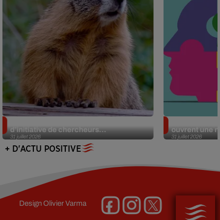
Des marmottes sur OnlyFans : la drôle
Alzheimer : d
d’initiative de chercheurs...
ouvrent une no
31 juillet 2026
31 juillet 2026
+ D'ACTU POSITIVE
Design
Olivier Varma