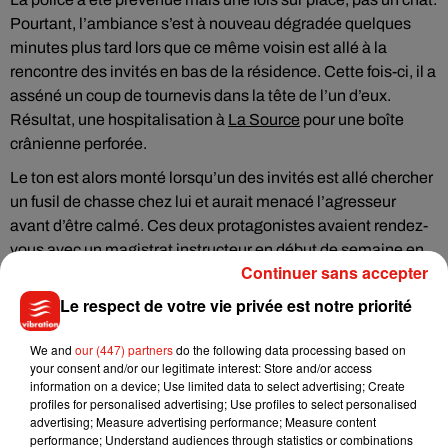
Pourtant, l’ambiance s’est à nouveau dégradée quelques
minutes plus tard lors que ce même voisin est allé à la
rencontre des invités en bas de la résidence. Cette fois-ci, il a
asséné un coup de tournevis dans la tête de l’un d’eux.
Résultat, une hospitalisation à
La Source
pour une boîte
crânienne perforée.
Le ton est alors monté lorsqu’un des invités est allé chercher
un fusil de chasse chez lui et aurait menacé l’agresseur
avant d’être calmé. Ces deux protagonistes avaient rendez-
vous avec un magistrat instructeur en début de semaine en
Continuer sans accepter
vue d’un probable placement en détention.
Le respect de votre vie privée est notre priorité
We and
our (447) partners
do the following data processing based on
your consent and/or our legitimate interest: Store and/or access
Musique
information on a device; Use limited data to select advertising; Create
profiles for personalised advertising; Use profiles to select personalised
advertising; Measure advertising performance; Measure content
performance; Understand audiences through statistics or combinations
Benny Blanco invite Selena Gomez et