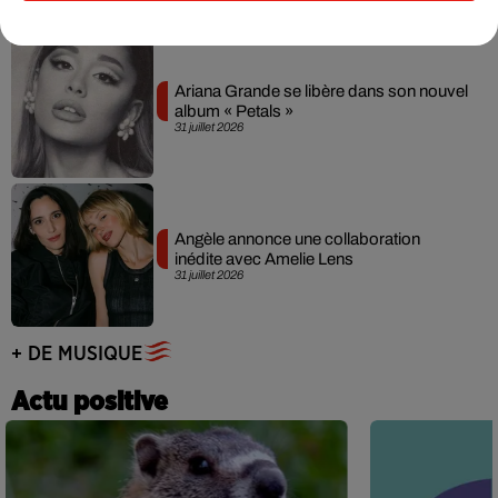
Ariana Grande se libère dans son nouvel
album « Petals »
31 juillet 2026
Angèle annonce une collaboration
inédite avec Amelie Lens
31 juillet 2026
+ DE MUSIQUE
Actu positive