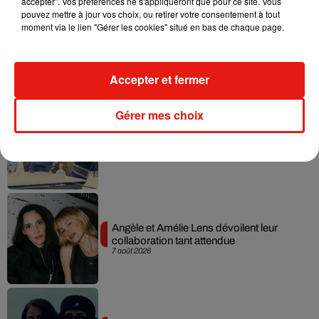
accepter". Vos préférences ne s'appliqueront que pour ce site. Vous
pouvez mettre à jour vos choix, ou retirer votre consentement à tout
moment via le lien "Gérer les cookies" situé en bas de chaque page.
Madonna sort enfin le remix de « Love
Sensation » avec Kylie Minogue
7 août 2026
Accepter et fermer
Gérer mes choix
Tayc et Didi B dévoilent le single le plus
dansant de l’année
7 août 2026
Angèle et Amélie Lens dévoilent leur
collaboration tant attendue
7 août 2026