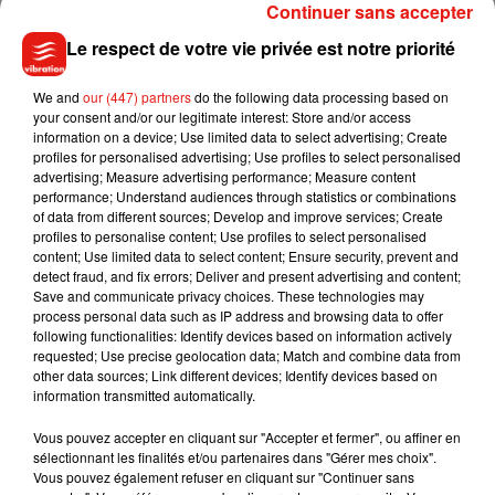
Continuer sans accepter
L’entrée se fait à partir de 40€ par équipe ou 7€ par tête si
Le respect de votre vie privée est notre priorité
vous n’avez pas d’équipe. De nombreux lots seront à gagner.
Sachez également que tous les bénéfices seront reversés à
We and
our (447) partners
do the following data processing based on
l’association
Un Arc en Ciel pour Clara
, une petite fille née en
your consent and/or our legitimate interest: Store and/or access
2015 qui souffre d’une maladie génétique non
information on a device; Use limited data to select advertising; Create
diagnostiquée, pour lui offrir notamment une poussette T2
profiles for personalised advertising; Use profiles to select personalised
advertising; Measure advertising performance; Measure content
d’une valeur de 6 000€.
performance; Understand audiences through statistics or combinations
of data from different sources; Develop and improve services; Create
Pour les inscriptions, ça se passe
ici
.
profiles to personalise content; Use profiles to select personalised
content; Use limited data to select content; Ensure security, prevent and
detect fraud, and fix errors; Deliver and present advertising and content;
Save and communicate privacy choices. These technologies may
process personal data such as IP address and browsing data to offer
Musique
following functionalities: Identify devices based on information actively
requested; Use precise geolocation data; Match and combine data from
other data sources; Link different devices; Identify devices based on
information transmitted automatically.
Julien Lieb s’essaye à la vie de chatelain
dans son nouveau clip
Vous pouvez accepter en cliquant sur "Accepter et fermer", ou affiner en
7 août 2026
sélectionnant les finalités et/ou partenaires dans "Gérer mes choix".
Vous pouvez également refuser en cliquant sur "Continuer sans