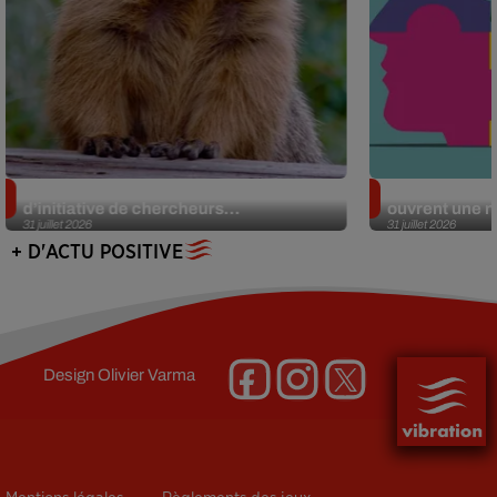
Des marmottes sur OnlyFans : la drôle
Alzheimer : d
d’initiative de chercheurs...
ouvrent une no
31 juillet 2026
31 juillet 2026
+ D'ACTU POSITIVE
Design
Olivier Varma