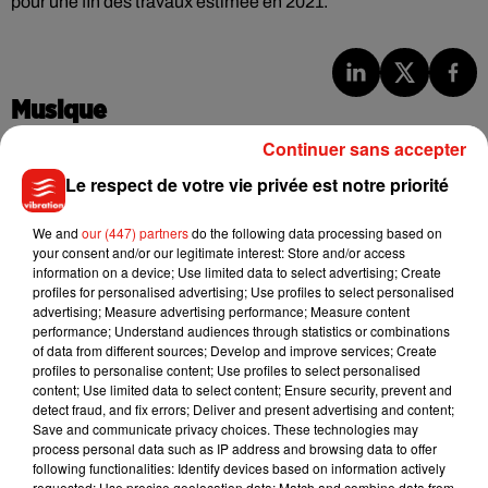
pour une fin des travaux estimée en 2021.
Musique
Continuer sans accepter
Le respect de votre vie privée est notre priorité
Julien Lieb s’essaye à la vie de chatelain
dans son nouveau clip
7 août 2026
We and
our (447) partners
do the following data processing based on
your consent and/or our legitimate interest: Store and/or access
information on a device; Use limited data to select advertising; Create
profiles for personalised advertising; Use profiles to select personalised
advertising; Measure advertising performance; Measure content
performance; Understand audiences through statistics or combinations
Madonna sort enfin le remix de « Love
of data from different sources; Develop and improve services; Create
Sensation » avec Kylie Minogue
profiles to personalise content; Use profiles to select personalised
7 août 2026
content; Use limited data to select content; Ensure security, prevent and
detect fraud, and fix errors; Deliver and present advertising and content;
Save and communicate privacy choices. These technologies may
process personal data such as IP address and browsing data to offer
following functionalities: Identify devices based on information actively
Tayc et Didi B dévoilent le single le plus
requested; Use precise geolocation data; Match and combine data from