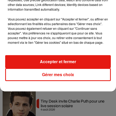
dansant de l’année
other data sources; Link different devices; Identify devices based on
7 août 2026
information transmitted automatically.
Vous pouvez accepter en cliquant sur "Accepter et fermer", ou affiner en
sélectionnant les finalités et/ou partenaires dans "Gérer mes choix".
Vous pouvez également refuser en cliquant sur "Continuer sans
Angèle et Amélie Lens dévoilent leur
accepter". Vos préférences ne s'appliqueront que pour ce site. Vous
collaboration tant attendue
pouvez mettre à jour vos choix, ou retirer votre consentement à tout
7 août 2026
moment via le lien "Gérer les cookies" situé en bas de chaque page.
Accepter et fermer
Benny Blanco invite Selena Gomez et
Becky G sur son nouveau single
Gérer mes choix
5 août 2026
Tiny Desk invite Charlie Puth pour une
live session solaire
4 août 2026