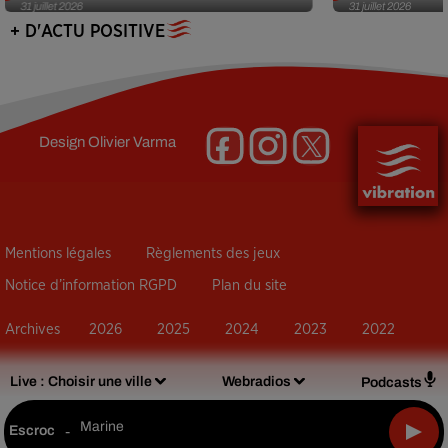
31 juillet 2026
31 juillet 2026
+ D'ACTU POSITIVE
Design
Olivier Varma
Mentions légales
Règlements des jeux
Notice d’information RGPD
Plan du site
Archives
2026
2025
2024
2023
2022
Live :
Choisir une ville
Webradios
Podcasts
Marine
Escroc
-