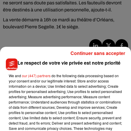
ne seront sans doute pas satisfaites. Les fauteuils devront
être destinés à une utilisation personnelle, ajoute-t-il.
La vente démarre à 16h ce mardi au théâtre d’Orléans,
boulevard Pierre Segelle. 1€ le siège.
Continuer sans accepter
Musique
Le respect de votre vie privée est notre priorité
We and
our (447) partners
do the following data processing based on
Julien Lieb s’essaye à la vie de chatelain
your consent and/or our legitimate interest: Store and/or access
dans son nouveau clip
information on a device; Use limited data to select advertising; Create
7 août 2026
profiles for personalised advertising; Use profiles to select personalised
advertising; Measure advertising performance; Measure content
performance; Understand audiences through statistics or combinations
of data from different sources; Develop and improve services; Create
profiles to personalise content; Use profiles to select personalised
Madonna sort enfin le remix de « Love
content; Use limited data to select content; Ensure security, prevent and
Sensation » avec Kylie Minogue
detect fraud, and fix errors; Deliver and present advertising and content;
7 août 2026
Save and communicate privacy choices. These technologies may