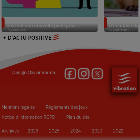
Alzheimer : des chercheurs japonais
Des marmottes
ouvrent une nouvelle piste pour...
d’initiative d
31 juillet 2026
31 juillet 2026
+ D'ACTU POSITIVE
Design
Olivier Varma
Mentions légales
Règlements des jeux
Notice d’information RGPD
Plan du site
Archives
2026
2025
2024
2023
2022