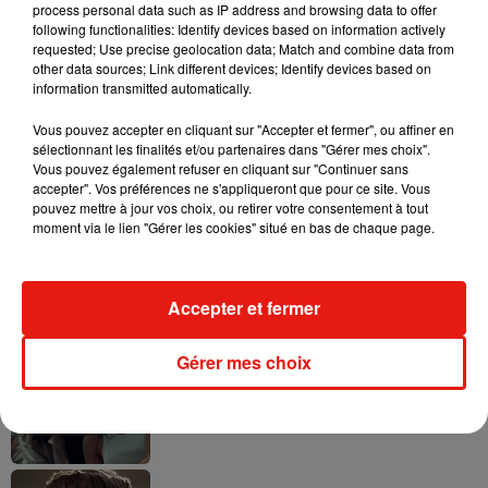
process personal data such as IP address and browsing data to offer
following functionalities: Identify devices based on information actively
requested; Use precise geolocation data; Match and combine data from
other data sources; Link different devices; Identify devices based on
information transmitted automatically.
Tayc et Didi B dévoilent le single le plus
dansant de l’année
7 août 2026
Vous pouvez accepter en cliquant sur "Accepter et fermer", ou affiner en
sélectionnant les finalités et/ou partenaires dans "Gérer mes choix".
Vous pouvez également refuser en cliquant sur "Continuer sans
accepter". Vos préférences ne s'appliqueront que pour ce site. Vous
pouvez mettre à jour vos choix, ou retirer votre consentement à tout
moment via le lien "Gérer les cookies" situé en bas de chaque page.
Angèle et Amélie Lens dévoilent leur
collaboration tant attendue
7 août 2026
Accepter et fermer
Gérer mes choix
Benny Blanco invite Selena Gomez et
Becky G sur son nouveau single
5 août 2026