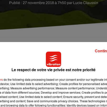
Publié : 27 novembre 2018 à 7h50 par Lucie Claussin
de faire entendre leurs revendications. Hier en
Contin
s ont dû cesser d'accueillir du public à cause d'un
Le respect de votre vie privée est notre priorité
de se faire entendre. Dans le
Loiret
, une dizaine de gilets jaunes 
ers
do the following data processing based on your consent and/or our legitimate int
device; Use limited data to select advertising; Create profiles for personalised adver
vertising; Measure advertising performance; Measure content performance; Unders
et la direction a fermé les locaux par mesure de sécurité. La
ns of data from different sources; Develop and improve services; Create profiles to 
iques ont été fermées toute la matinée. Un papier a été apposé s
alised content; Use limited data to select content; Ensure security, prevent and detect
rmeture de l’accueil du public. Présence de gilets jaunes.
ertising and content; Save and communicate privacy choices. These technologies
and browsing data to offer following functionalities: Identify devices based on infor