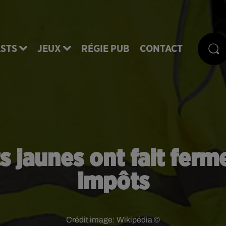
STS
JEUX
RÉGIE PUB
CONTACT
ts jaunes ont fait ferm
impôts
Crédit image:
Wikipédia ©