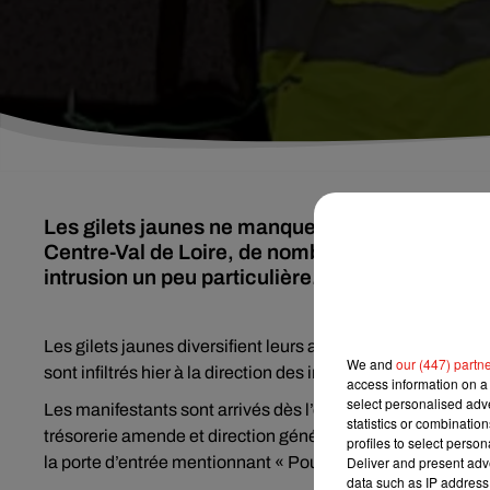
Les gilets jaunes ne manquent pas d'idées afin 
Centre-Val de Loire, de nombreux fonctionnaire
intrusion un peu particulière.
Les gilets jaunes diversifient leurs actions en France afin 
We and
our (447) partn
sont infiltrés hier à la direction des impôts à Orléans.
access information on a 
select personalised ad
Les manifestants sont arrivés dès l’ouverture des services 
statistics or combinatio
trésorerie amende et direction générale des finances publ
profiles to select person
la porte d’entrée mentionnant « Pour raison de sécurité, fe
Deliver and present adv
data such as IP address 