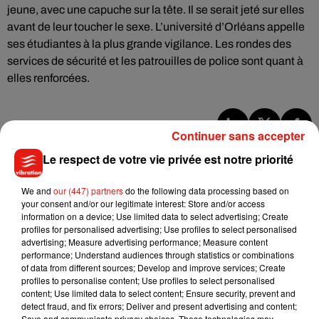
jeune, avec une capuche sur la tête. Il se serait jeté sur elles
avant de leur toucher le sexe. L’université d’Orléans appelle
ses étudiantes à la plus grande vigilance. Les rondes des
services de sécurité et les patrouilles de police sont quant à
elles renforcées.
Continuer sans accepter
Musique
Le respect de votre vie privée est notre priorité
We and
our (447) partners
do the following data processing based on
Julien Lieb s’essaye à la vie de chatelain
your consent and/or our legitimate interest: Store and/or access
dans son nouveau clip
information on a device; Use limited data to select advertising; Create
7 août 2026
profiles for personalised advertising; Use profiles to select personalised
advertising; Measure advertising performance; Measure content
performance; Understand audiences through statistics or combinations
of data from different sources; Develop and improve services; Create
profiles to personalise content; Use profiles to select personalised
content; Use limited data to select content; Ensure security, prevent and
Madonna sort enfin le remix de « Love
detect fraud, and fix errors; Deliver and present advertising and content;
Sensation » avec Kylie Minogue
Save and communicate privacy choices. These technologies may
7 août 2026