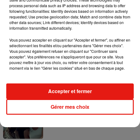
process personal data such as IP address and browsing data to offer
following functionalities: Identify devices based on information actively
requested; Use precise geolocation data; Match and combine data from
other data sources; Link different devices; Identify devices based on
information transmitted automatically.
Tayc et Didi B dévoilent le single le plus
dansant de l’année
Vous pouvez accepter en cliquant sur "Accepter et fermer", ou affiner en
7 août 2026
sélectionnant les finalités et/ou partenaires dans "Gérer mes choix".
Vous pouvez également refuser en cliquant sur "Continuer sans
accepter". Vos préférences ne s'appliqueront que pour ce site. Vous
pouvez mettre à jour vos choix, ou retirer votre consentement à tout
moment via le lien "Gérer les cookies" situé en bas de chaque page.
Angèle et Amélie Lens dévoilent leur
collaboration tant attendue
7 août 2026
Accepter et fermer
Gérer mes choix
Benny Blanco invite Selena Gomez et
Becky G sur son nouveau single
5 août 2026