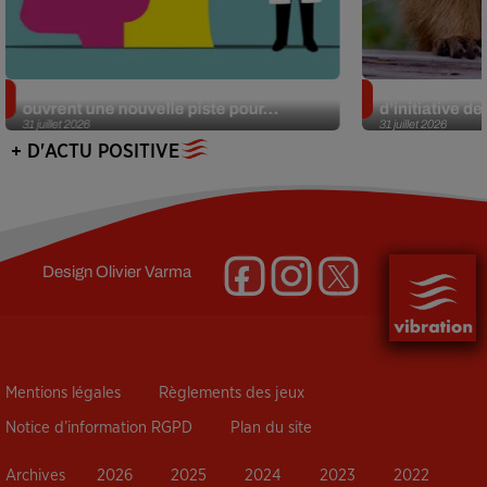
Alzheimer : des chercheurs japonais
Des marmottes
ouvrent une nouvelle piste pour...
d’initiative d
31 juillet 2026
31 juillet 2026
+ D'ACTU POSITIVE
Design
Olivier Varma
Mentions légales
Règlements des jeux
Notice d’information RGPD
Plan du site
Archives
2026
2025
2024
2023
2022