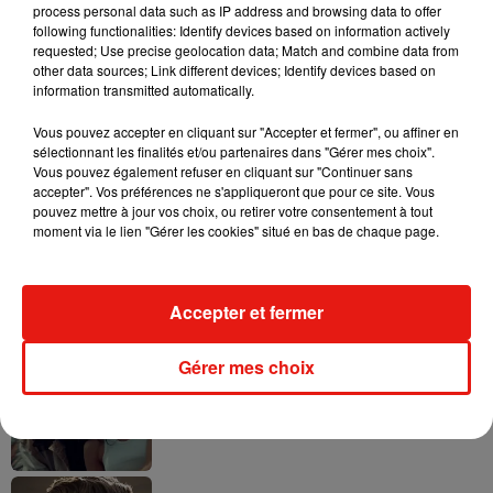
process personal data such as IP address and browsing data to offer
following functionalities: Identify devices based on information actively
requested; Use precise geolocation data; Match and combine data from
other data sources; Link different devices; Identify devices based on
information transmitted automatically.
Tayc et Didi B dévoilent le single le plus
dansant de l’année
7 août 2026
Vous pouvez accepter en cliquant sur "Accepter et fermer", ou affiner en
sélectionnant les finalités et/ou partenaires dans "Gérer mes choix".
Vous pouvez également refuser en cliquant sur "Continuer sans
accepter". Vos préférences ne s'appliqueront que pour ce site. Vous
pouvez mettre à jour vos choix, ou retirer votre consentement à tout
moment via le lien "Gérer les cookies" situé en bas de chaque page.
Angèle et Amélie Lens dévoilent leur
collaboration tant attendue
7 août 2026
Accepter et fermer
Gérer mes choix
Benny Blanco invite Selena Gomez et
Becky G sur son nouveau single
5 août 2026