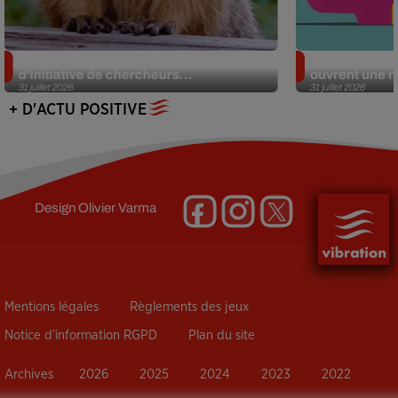
Des marmottes sur OnlyFans : la drôle
Alzheimer : d
d’initiative de chercheurs...
ouvrent une no
31 juillet 2026
31 juillet 2026
+ D'ACTU POSITIVE
Design
Olivier Varma
Mentions légales
Règlements des jeux
Notice d’information RGPD
Plan du site
Archives
2026
2025
2024
2023
2022