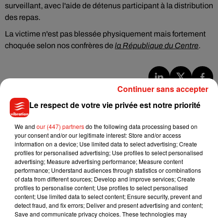
surveillant, avec l'aide de détenus participant à la distribution
des repas.
La victime n'est pas blessée physiquement mais fortement
choquée selon nos confrères de
la République du Centre
.
Continuer sans accepter
Musique
Le respect de votre vie privée est notre priorité
We and
our (447) partners
do the following data processing based on
Julien Lieb s’essaye à la vie de chatelain
your consent and/or our legitimate interest: Store and/or access
dans son nouveau clip
information on a device; Use limited data to select advertising; Create
7 août 2026
profiles for personalised advertising; Use profiles to select personalised
advertising; Measure advertising performance; Measure content
performance; Understand audiences through statistics or combinations
of data from different sources; Develop and improve services; Create
profiles to personalise content; Use profiles to select personalised
Madonna sort enfin le remix de « Love
content; Use limited data to select content; Ensure security, prevent and
Sensation » avec Kylie Minogue
detect fraud, and fix errors; Deliver and present advertising and content;
7 août 2026
Save and communicate privacy choices. These technologies may