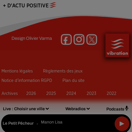
+ D'ACTU POSITIVE
Design
Olivier Varma
Mentions légales
Règlements des jeux
Notice d’information RGPD
Plan du site
Archives
2026
2025
2024
2023
2022
Live :
Choisir une ville
Webradios
Podcasts
Manon Lisa
Le Petit Pêcheur
-