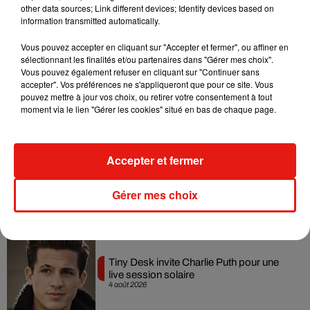
other data sources; Link different devices; Identify devices based on
7 août 2026
information transmitted automatically.
Vous pouvez accepter en cliquant sur "Accepter et fermer", ou affiner en
sélectionnant les finalités et/ou partenaires dans "Gérer mes choix".
Vous pouvez également refuser en cliquant sur "Continuer sans
Angèle et Amélie Lens dévoilent leur
accepter". Vos préférences ne s'appliqueront que pour ce site. Vous
collaboration tant attendue
pouvez mettre à jour vos choix, ou retirer votre consentement à tout
7 août 2026
moment via le lien "Gérer les cookies" situé en bas de chaque page.
Accepter et fermer
Benny Blanco invite Selena Gomez et
Becky G sur son nouveau single
Gérer mes choix
5 août 2026
Tiny Desk invite Charlie Puth pour une
live session solaire
4 août 2026