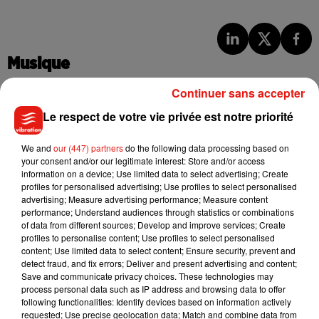
Musique
Continuer sans accepter
Le respect de votre vie privée est notre priorité
Julien Lieb s’essaye à la vie de chatelain
dans son nouveau clip
7 août 2026
We and
our (447) partners
do the following data processing based on
your consent and/or our legitimate interest: Store and/or access
information on a device; Use limited data to select advertising; Create
profiles for personalised advertising; Use profiles to select personalised
advertising; Measure advertising performance; Measure content
Madonna sort enfin le remix de « Love
performance; Understand audiences through statistics or combinations
Sensation » avec Kylie Minogue
of data from different sources; Develop and improve services; Create
7 août 2026
profiles to personalise content; Use profiles to select personalised
content; Use limited data to select content; Ensure security, prevent and
detect fraud, and fix errors; Deliver and present advertising and content;
Save and communicate privacy choices. These technologies may
process personal data such as IP address and browsing data to offer
following functionalities: Identify devices based on information actively
Tayc et Didi B dévoilent le single le plus
requested; Use precise geolocation data; Match and combine data from
dansant de l’année