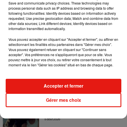
Sensation » avec Kylie Minogue
Save and communicate privacy choices. These technologies may
7 août 2026
process personal data such as IP address and browsing data to offer
following functionalities: Identify devices based on information actively
requested; Use precise geolocation data; Match and combine data from
other data sources; Link different devices; Identify devices based on
information transmitted automatically.
Tayc et Didi B dévoilent le single le plus
Vous pouvez accepter en cliquant sur "Accepter et fermer", ou affiner en
dansant de l’année
7 août 2026
sélectionnant les finalités et/ou partenaires dans "Gérer mes choix".
Vous pouvez également refuser en cliquant sur "Continuer sans
accepter". Vos préférences ne s'appliqueront que pour ce site. Vous
pouvez mettre à jour vos choix, ou retirer votre consentement à tout
moment via le lien "Gérer les cookies" situé en bas de chaque page.
Angèle et Amélie Lens dévoilent leur
collaboration tant attendue
7 août 2026
Accepter et fermer
Gérer mes choix
Benny Blanco invite Selena Gomez et
Becky G sur son nouveau single
5 août 2026