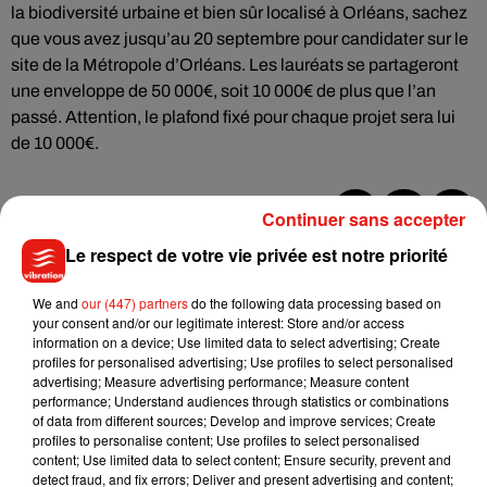
la biodiversité urbaine et bien sûr localisé à Orléans, sachez
que vous avez jusqu’au 20 septembre pour candidater sur le
site de la Métropole d’Orléans. Les lauréats se partageront
une enveloppe de 50 000€, soit 10 000€ de plus que l’an
passé. Attention, le plafond fixé pour chaque projet sera lui
de 10 000€.
Continuer sans accepter
Musique
Le respect de votre vie privée est notre priorité
We and
our (447) partners
do the following data processing based on
your consent and/or our legitimate interest: Store and/or access
Julien Lieb s’essaye à la vie de chatelain
information on a device; Use limited data to select advertising; Create
dans son nouveau clip
profiles for personalised advertising; Use profiles to select personalised
7 août 2026
advertising; Measure advertising performance; Measure content
performance; Understand audiences through statistics or combinations
of data from different sources; Develop and improve services; Create
profiles to personalise content; Use profiles to select personalised
content; Use limited data to select content; Ensure security, prevent and
Madonna sort enfin le remix de « Love
detect fraud, and fix errors; Deliver and present advertising and content;