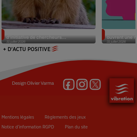
Des marmottes sur OnlyFans : la drôle
Alzheimer : d
d’initiative de chercheurs...
ouvrent une no
31 juillet 2026
31 juillet 2026
+ D'ACTU POSITIVE
Design
Olivier Varma
Mentions légales
Règlements des jeux
Notice d’information RGPD
Plan du site