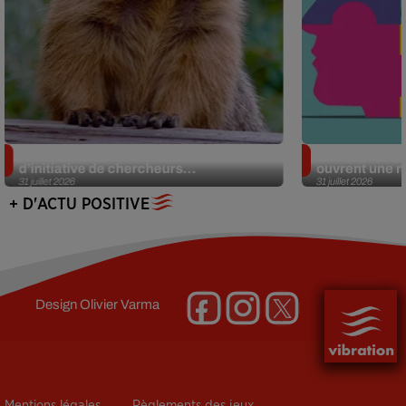
Des marmottes sur OnlyFans : la drôle
Alzheimer : d
d’initiative de chercheurs...
ouvrent une no
31 juillet 2026
31 juillet 2026
+ D'ACTU POSITIVE
Design
Olivier Varma
Mentions légales
Règlements des jeux