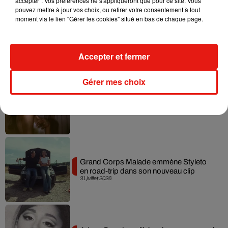
accepter". Vos préférences ne s'appliqueront que pour ce site. Vous
pouvez mettre à jour vos choix, ou retirer votre consentement à tout
moment via le lien "Gérer les cookies" situé en bas de chaque page.
Tiny Desk invite Charlie Puth pour une
live session solaire
4 août 2026
Accepter et fermer
Gérer mes choix
Ariana Grande prendra une pause après
sa tournée mondiale
4 août 2026
Grand Corps Malade emmène Styleto
en road-trip dans son nouveau clip
31 juillet 2026