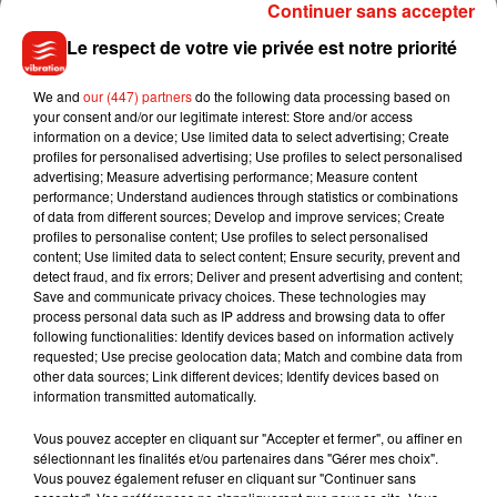
Continuer sans accepter
#TaoInfoTrafic
�xa9Ligne A : Intervention de la police
Le respect de votre vie privée est notre priorité
�️INTERRUPTION de la ligne entre les stations
We and
our (447) partners
do the following data processing based on
TOURELLES et LOUIS BRAILLE. �️
your consent and/or our legitimate interest: Store and/or access
information on a device; Use limited data to select advertising; Create
Merci de votre compréhension.
profiles for personalised advertising; Use profiles to select personalised
advertising; Measure advertising performance; Measure content
— Réseau Tao Orléans (@TAObustram)
December 8,
performance; Understand audiences through statistics or combinations
of data from different sources; Develop and improve services; Create
2020
profiles to personalise content; Use profiles to select personalised
content; Use limited data to select content; Ensure security, prevent and
detect fraud, and fix errors; Deliver and present advertising and content;
Save and communicate privacy choices. These technologies may
process personal data such as IP address and browsing data to offer
Musique
following functionalities: Identify devices based on information actively
requested; Use precise geolocation data; Match and combine data from
other data sources; Link different devices; Identify devices based on
information transmitted automatically.
Benny Blanco invite Selena Gomez et
Becky G sur son nouveau single
Vous pouvez accepter en cliquant sur "Accepter et fermer", ou affiner en
5 août 2026
sélectionnant les finalités et/ou partenaires dans "Gérer mes choix".
Vous pouvez également refuser en cliquant sur "Continuer sans