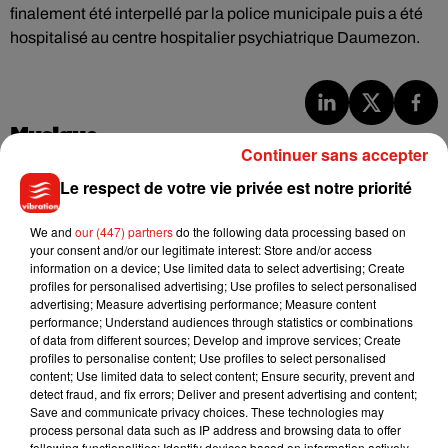
finalement été interpellé par la police municipale puis a été
hospitalisé au centre hospitalier psychiatrique Daumezon.
Musique
Continuer sans accepter
Le respect de votre vie privée est notre priorité
Tayc et Didi B dévoilent le single le plus
dansant de l’année
We and
our (447) partners
do the following data processing based on
7 août 2026
your consent and/or our legitimate interest: Store and/or access
information on a device; Use limited data to select advertising; Create
profiles for personalised advertising; Use profiles to select personalised
advertising; Measure advertising performance; Measure content
performance; Understand audiences through statistics or combinations
of data from different sources; Develop and improve services; Create
Angèle et Amélie Lens dévoilent leur
profiles to personalise content; Use profiles to select personalised
collaboration tant attendue
content; Use limited data to select content; Ensure security, prevent and
7 août 2026
detect fraud, and fix errors; Deliver and present advertising and content;
Save and communicate privacy choices. These technologies may
process personal data such as IP address and browsing data to offer
following functionalities: Identify devices based on information actively