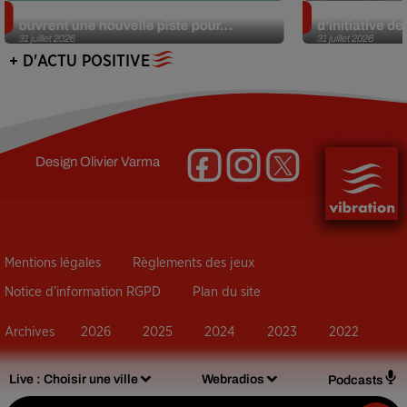
Alzheimer : des chercheurs japonais
Des marmottes
ouvrent une nouvelle piste pour...
d’initiative d
31 juillet 2026
31 juillet 2026
+ D'ACTU POSITIVE
Design
Olivier Varma
Mentions légales
Règlements des jeux
Notice d’information RGPD
Plan du site
Archives
2026
2025
2024
2023
2022
Live :
Choisir une ville
Webradios
Podcasts