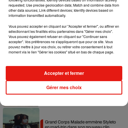
requested; Use precise geolocation data; Match and combine data from
Benny Blanco invite Selena Gomez et
other data sources; Link different devices; Identify devices based on
Becky G sur son nouveau single
information transmitted automatically.
5 août 2026
Vous pouvez accepter en cliquant sur "Accepter et fermer", ou affiner en
sélectionnant les finalités et/ou partenaires dans "Gérer mes choix".
Vous pouvez également refuser en cliquant sur "Continuer sans
accepter". Vos préférences ne s'appliqueront que pour ce site. Vous
Tiny Desk invite Charlie Puth pour une
pouvez mettre à jour vos choix, ou retirer votre consentement à tout
live session solaire
moment via le lien "Gérer les cookies" situé en bas de chaque page.
4 août 2026
Accepter et fermer
Ariana Grande prendra une pause après
Gérer mes choix
sa tournée mondiale
4 août 2026
Grand Corps Malade emmène Styleto
en road-trip dans son nouveau clip