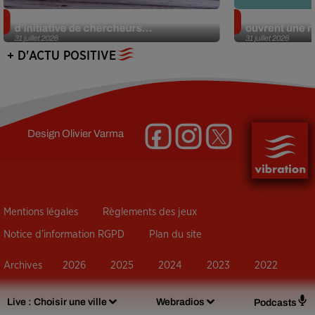
Des marmottes sur OnlyFans : la drôle
Alzheimer : d
d’initiative de chercheurs...
ouvrent une no
31 juillet 2026
31 juillet 2026
+ D'ACTU POSITIVE
Design
Olivier Varma
Mentions légales
Règlements des jeux
Notice d’information RGPD
Plan du site
Archives
2026
2025
2024
2023
2022
Live :
Choisir une ville
Webradios
Podcasts