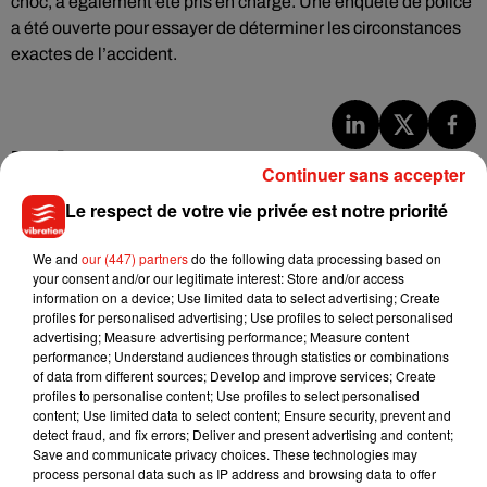
choc, a également été pris en charge. Une enquête de police
a été ouverte pour essayer de déterminer les circonstances
exactes de l’accident.
Musique
Continuer sans accepter
Le respect de votre vie privée est notre priorité
Julien Lieb s’essaye à la vie de chatelain
We and
our (447) partners
do the following data processing based on
dans son nouveau clip
7 août 2026
your consent and/or our legitimate interest: Store and/or access
information on a device; Use limited data to select advertising; Create
profiles for personalised advertising; Use profiles to select personalised
advertising; Measure advertising performance; Measure content
performance; Understand audiences through statistics or combinations
of data from different sources; Develop and improve services; Create
Madonna sort enfin le remix de « Love
profiles to personalise content; Use profiles to select personalised
Sensation » avec Kylie Minogue
content; Use limited data to select content; Ensure security, prevent and
7 août 2026
detect fraud, and fix errors; Deliver and present advertising and content;
Save and communicate privacy choices. These technologies may
process personal data such as IP address and browsing data to offer