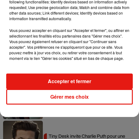
following functionalities: Identify devices based on information actively
requested; Use precise geolocation data; Match and combine data from
Tayc et Didi B dévoilent le single le plus
other data sources; Link different devices; Identify devices based on
dansant de l’année
information transmitted automatically.
7 août 2026
Vous pouvez accepter en cliquant sur "Accepter et fermer", ou affiner en
sélectionnant les finalités et/ou partenaires dans "Gérer mes choix".
Vous pouvez également refuser en cliquant sur "Continuer sans
accepter". Vos préférences ne s'appliqueront que pour ce site. Vous
pouvez mettre à jour vos choix, ou retirer votre consentement à tout
Angèle et Amélie Lens dévoilent leur
moment via le lien "Gérer les cookies" situé en bas de chaque page.
collaboration tant attendue
7 août 2026
Accepter et fermer
Benny Blanco invite Selena Gomez et
Gérer mes choix
Becky G sur son nouveau single
5 août 2026
Tiny Desk invite Charlie Puth pour une