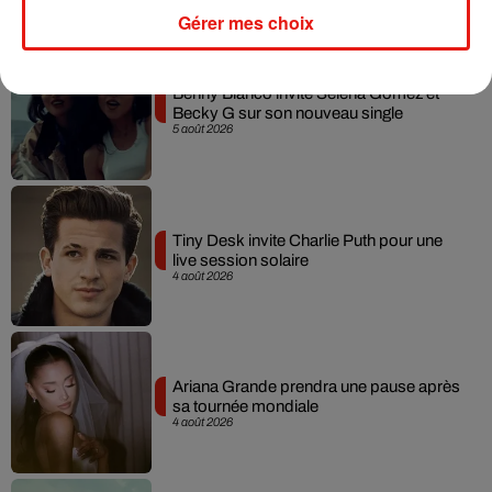
Musique
Gérer mes choix
Benny Blanco invite Selena Gomez et
Becky G sur son nouveau single
5 août 2026
Tiny Desk invite Charlie Puth pour une
live session solaire
4 août 2026
Ariana Grande prendra une pause après
sa tournée mondiale
4 août 2026