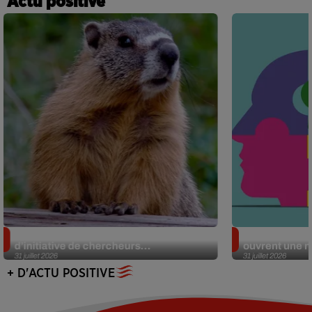
Actu positive
Des marmottes sur OnlyFans : la drôle
Alzheimer : d
d’initiative de chercheurs...
ouvrent une no
31 juillet 2026
31 juillet 2026
+ D'ACTU POSITIVE