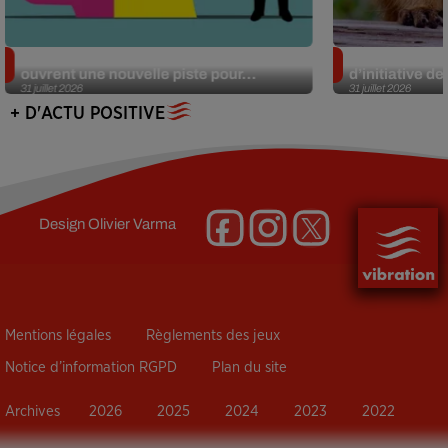
Alzheimer : des chercheurs japonais
Des marmottes
ouvrent une nouvelle piste pour...
d’initiative d
31 juillet 2026
31 juillet 2026
+ D'ACTU POSITIVE
Design
Olivier Varma
Mentions légales
Règlements des jeux
Notice d’information RGPD
Plan du site
Archives
2026
2025
2024
2023
2022