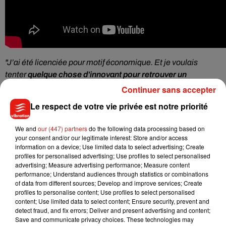
"J’ai été licenciée pour motif économique.
Et je voulais
tenter
quelque chose d’innovant pour retrouver un
travail
dans le domaine de la com’ et de la RSE
Continuer sans accepter
(Responsabilité sociétale des entreprises, ndlr)",
a-t-elle
Le respect de votre vie privée est notre priorité
continué aurpès du site régional
Actu Rennes.
"Ma fille de
deux ans et demi adore 'Oui ou Non'. J’ai sorti mon portable
We and
our (447) partners
do the following data processing based on
et j’ai fait la vidéo en 30 minutes. Je tiens tout de même à
your consent and/or our legitimate interest: Store and/or access
information on a device; Use limited data to select advertising; Create
m’excuser auprès d’Angèle d’avoir détruit sa chanson !"
, a
profiles for personalised advertising; Use profiles to select personalised
lâché Tiffany. Atteinte de fribromyalgie, une maladie
advertising; Measure advertising performance; Measure content
chronique entraînant des douleurs musculaires et
performance; Understand audiences through statistics or combinations
of data from different sources; Develop and improve services; Create
articulaires, la jeune femme milite pour le télétravail.
"
Le
profiles to personalise content; Use profiles to select personalised
seul mode de fonctionnement qui me convienne est le
content; Use limited data to select content; Ensure security, prevent and
télétravail total. Forcément, ça me discrimine sur le
detect fraud, and fix errors; Deliver and present advertising and content;
Save and communicate privacy choices. These technologies may
marché du travail. C’est aussi ça mon combat : montrer