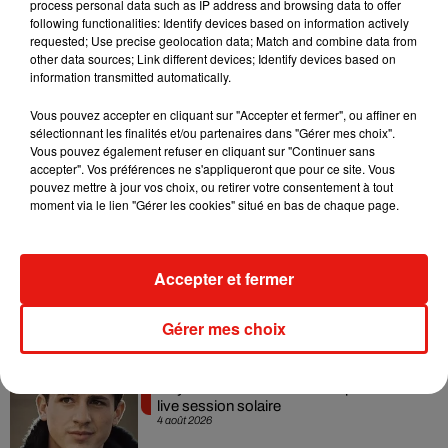
process personal data such as IP address and browsing data to offer
que le handicap n’empêche pas d’être plein de ressources"
,
following functionalities: Identify devices based on information actively
a-t-elle confié à
Ouest France
.
requested; Use precise geolocation data; Match and combine data from
other data sources; Link different devices; Identify devices based on
Avis aux recruteurs ! Son profil vous intéresse ? Vous pouvez
information transmitted automatically.
la contacter à cette adresse :
t.mazarspro@gmail.com
!
Vous pouvez accepter en cliquant sur "Accepter et fermer", ou affiner en
sélectionnant les finalités et/ou partenaires dans "Gérer mes choix".
Vous pouvez également refuser en cliquant sur "Continuer sans
accepter". Vos préférences ne s'appliqueront que pour ce site. Vous
Musique
pouvez mettre à jour vos choix, ou retirer votre consentement à tout
moment via le lien "Gérer les cookies" situé en bas de chaque page.
Benny Blanco invite Selena Gomez et
Becky G sur son nouveau single
Accepter et fermer
5 août 2026
Gérer mes choix
Tiny Desk invite Charlie Puth pour une
live session solaire
4 août 2026