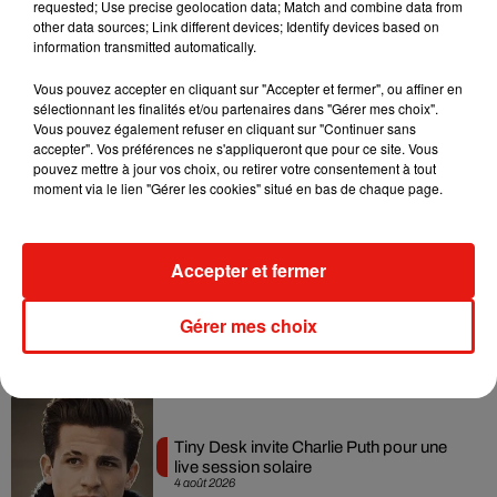
Tayc et Didi B dévoilent le single le plus
requested; Use precise geolocation data; Match and combine data from
dansant de l’année
other data sources; Link different devices; Identify devices based on
7 août 2026
information transmitted automatically.
Vous pouvez accepter en cliquant sur "Accepter et fermer", ou affiner en
sélectionnant les finalités et/ou partenaires dans "Gérer mes choix".
Vous pouvez également refuser en cliquant sur "Continuer sans
accepter". Vos préférences ne s'appliqueront que pour ce site. Vous
Angèle et Amélie Lens dévoilent leur
pouvez mettre à jour vos choix, ou retirer votre consentement à tout
collaboration tant attendue
moment via le lien "Gérer les cookies" situé en bas de chaque page.
7 août 2026
Accepter et fermer
Benny Blanco invite Selena Gomez et
Becky G sur son nouveau single
Gérer mes choix
5 août 2026
Tiny Desk invite Charlie Puth pour une
live session solaire
4 août 2026