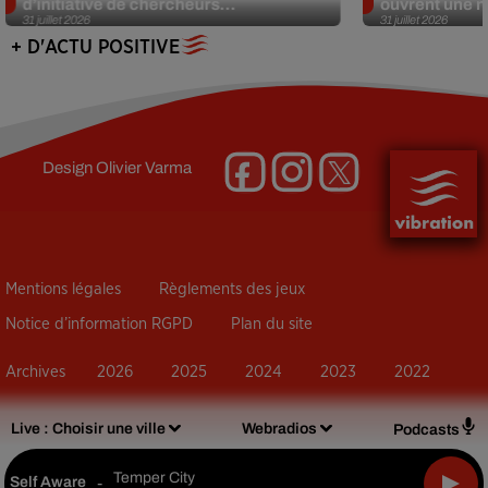
d’initiative de chercheurs...
ouvrent une no
31 juillet 2026
31 juillet 2026
+ D'ACTU POSITIVE
Design
Olivier Varma
Mentions légales
Règlements des jeux
Notice d’information RGPD
Plan du site
Archives
2026
2025
2024
2023
2022
Live :
Choisir une ville
Webradios
Podcasts
Temper City
Self Aware
-