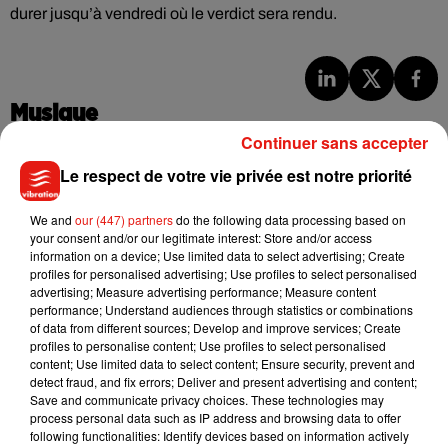
durer jusqu’à vendredi où le verdict sera rendu.
Musique
Continuer sans accepter
Le respect de votre vie privée est notre priorité
Julien Lieb s’essaye à la vie de chatelain
dans son nouveau clip
7 août 2026
We and
our (447) partners
do the following data processing based on
your consent and/or our legitimate interest: Store and/or access
information on a device; Use limited data to select advertising; Create
profiles for personalised advertising; Use profiles to select personalised
advertising; Measure advertising performance; Measure content
performance; Understand audiences through statistics or combinations
Madonna sort enfin le remix de « Love
of data from different sources; Develop and improve services; Create
Sensation » avec Kylie Minogue
profiles to personalise content; Use profiles to select personalised
7 août 2026
content; Use limited data to select content; Ensure security, prevent and
detect fraud, and fix errors; Deliver and present advertising and content;
Save and communicate privacy choices. These technologies may
process personal data such as IP address and browsing data to offer
following functionalities: Identify devices based on information actively