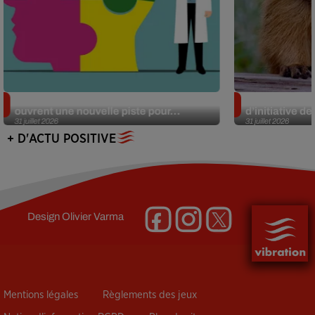
Alzheimer : des chercheurs japonais
Des marmottes
ouvrent une nouvelle piste pour...
d’initiative d
31 juillet 2026
31 juillet 2026
+ D'ACTU POSITIVE
Design
Olivier Varma
Mentions légales
Règlements des jeux