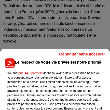
Produit dès les années 1970, le médicament n’a été retiré du
marché en France qu’en 2009, grâce à la lanceuse d'alerte
Irène Frachon. D’anciens cadres des laboratoires Servier
seront jugés, tout comme des hauts fonctionnaires de
l’Agence du médicament.
Selon nos confrères de La
République du Centre
, le procès pourrait toutefois être
renvoyé.
Continuer sans accepter
Le respect de votre vie privée est notre priorité
Musique
We and
our (447) partners
do the following data processing based on
your consent and/or our legitimate interest: Store and/or access
information on a device; Use limited data to select advertising; Create
Julien Lieb s’essaye à la vie de chatelain
profiles for personalised advertising; Use profiles to select personalised
dans son nouveau clip
advertising; Measure advertising performance; Measure content
7 août 2026
performance; Understand audiences through statistics or combinations
of data from different sources; Develop and improve services; Create
profiles to personalise content; Use profiles to select personalised
content; Use limited data to select content; Ensure security, prevent and