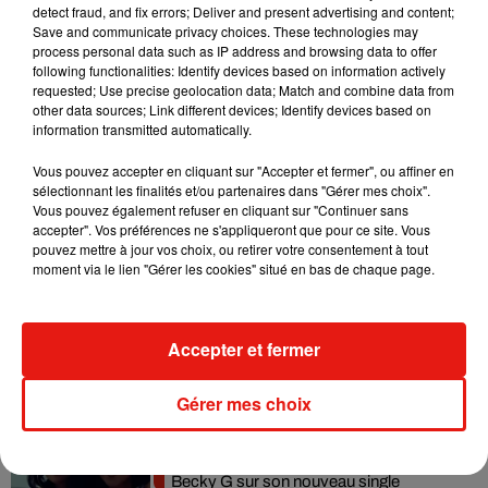
detect fraud, and fix errors; Deliver and present advertising and content;
Madonna sort enfin le remix de « Love
Save and communicate privacy choices. These technologies may
Sensation » avec Kylie Minogue
process personal data such as IP address and browsing data to offer
7 août 2026
following functionalities: Identify devices based on information actively
requested; Use precise geolocation data; Match and combine data from
other data sources; Link different devices; Identify devices based on
information transmitted automatically.
Vous pouvez accepter en cliquant sur "Accepter et fermer", ou affiner en
Tayc et Didi B dévoilent le single le plus
sélectionnant les finalités et/ou partenaires dans "Gérer mes choix".
dansant de l’année
7 août 2026
Vous pouvez également refuser en cliquant sur "Continuer sans
accepter". Vos préférences ne s'appliqueront que pour ce site. Vous
pouvez mettre à jour vos choix, ou retirer votre consentement à tout
moment via le lien "Gérer les cookies" situé en bas de chaque page.
Angèle et Amélie Lens dévoilent leur
collaboration tant attendue
Accepter et fermer
7 août 2026
Gérer mes choix
Benny Blanco invite Selena Gomez et
Becky G sur son nouveau single