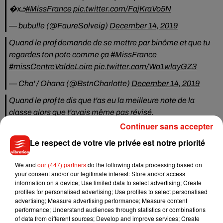
�xܭ
#MissFrance
pic.twitter.com/FajKraVo5N
— bubulle (@FaureSolveig)
December 14, 2019
Quand le prof demande de se mettre par binôme et que tu
regardes ton pote comme ça
#MissFrance
#missCentreValdeLoire
pic.twitter.com/Wo1wlayGZ3
— Cha' / Ohana (@BstnCharlotte)
December 14, 2019
Quand le prof te dis que t'as eu la meilleure note de la
classe alors que t'avais même pas révisé.
pic.twitter.com/fEdBbsV9MW
Continuer sans accepter
— Ghetto Sage �xÈxÈ‍�xa� (@TiSouda)
Le respect de votre vie privée est notre priorité
December
15, 2019
We and
our (447) partners
do the following data processing based on
Un buzz qui a fait sourire Jade Simon-Abadie, qui a réagit
your consent and/or our legitimate interest: Store and/or access
avec humour sur les réseaux sociaux.
information on a device; Use limited data to select advertising; Create
profiles for personalised advertising; Use profiles to select personalised
Quand tu viens pour
#MissFrance
et que tu deviens un
advertising; Measure advertising performance; Measure content
performance; Understand audiences through statistics or combinations
mème �x€x€xÂ
#changementdeplan
of data from different sources; Develop and improve services; Create
#misscentreValdeLoire
#MissFrance2020