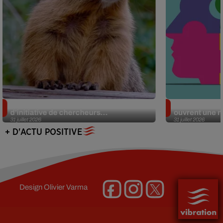
Des marmottes sur OnlyFans : la drôle
Alzheimer : d
d’initiative de chercheurs...
ouvrent une no
31 juillet 2026
31 juillet 2026
+ D'ACTU POSITIVE
Design
Olivier Varma