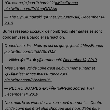
"Qu'est-ce je fous là bordel ?"
#MissFrance
pic.twitter.com/ZoYmqOD2Aa
— The Big Brunowski (@TheBigBrunowski)
December 14,
2019
Sur les réseaux sociaux, de nombreux internautes se sont
donc amusés à parodier sa réaction.
Quand tu te dis : Mais qu’est ce que je fou là
#MissFrance
pic.twitter.com/L4pkVSbYM2
— Nikko �x!Èx!� (@arminouch)
December 14, 2019
Miss Centre Val de Loire c'est déjà un mème internet
�xÂ
#MissFrance
#MissFrance2020
pic.twitter.com/6Kvyicot3H
— PEDRO SOARES �x� (@PedroSoares_FR)
December 14, 2019
Non mais là on vient de vivre un sacré moment..... Centre
val de Loire elle était plus choquée que nous d’être élue