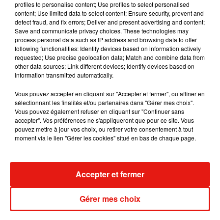
profiles to personalise content; Use profiles to select personalised
pic.twitter.com/qldRZGScit
content; Use limited data to select content; Ensure security, prevent and
detect fraud, and fix errors; Deliver and present advertising and content;
— Jade Simon Abadie officiel (@JadeSimonAbadie)
Save and communicate privacy choices. These technologies may
process personal data such as IP address and browsing data to offer
December 15, 2019
following functionalities: Identify devices based on information actively
C’est Clémence Botino, Miss Guadeloupe, qui représentera
requested; Use precise geolocation data; Match and combine data from
other data sources; Link different devices; Identify devices based on
la France pendant un an. A noter la belle performance de
information transmitted automatically.
Sophie Diry, originaire de Saône-et-Loire, qui termine
troisième dauphine. Yvana Cartaud, Miss Pays de la Loire,
Vous pouvez accepter en cliquant sur "Accepter et fermer", ou affiner en
sélectionnant les finalités et/ou partenaires dans "Gérer mes choix".
s’est classée sixième dauphine et a remporté le prix du
Vous pouvez également refuser en cliquant sur "Continuer sans
costume régional.
accepter". Vos préférences ne s'appliqueront que pour ce site. Vous
pouvez mettre à jour vos choix, ou retirer votre consentement à tout
moment via le lien "Gérer les cookies" situé en bas de chaque page.
Musique
Accepter et fermer
Gérer mes choix
Julien Lieb s’essaye à la vie de chatelain
dans son nouveau clip
7 août 2026