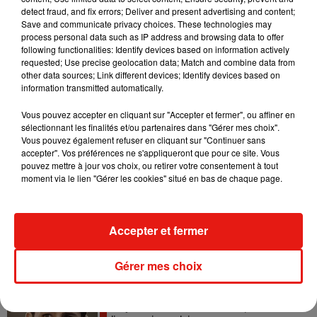
detect fraud, and fix errors; Deliver and present advertising and content;
Save and communicate privacy choices. These technologies may
Tayc et Didi B dévoilent le single le plus
process personal data such as IP address and browsing data to offer
dansant de l’année
7 août 2026
following functionalities: Identify devices based on information actively
requested; Use precise geolocation data; Match and combine data from
other data sources; Link different devices; Identify devices based on
information transmitted automatically.
Vous pouvez accepter en cliquant sur "Accepter et fermer", ou affiner en
Angèle et Amélie Lens dévoilent leur
sélectionnant les finalités et/ou partenaires dans "Gérer mes choix".
collaboration tant attendue
Vous pouvez également refuser en cliquant sur "Continuer sans
7 août 2026
accepter". Vos préférences ne s'appliqueront que pour ce site. Vous
pouvez mettre à jour vos choix, ou retirer votre consentement à tout
moment via le lien "Gérer les cookies" situé en bas de chaque page.
Benny Blanco invite Selena Gomez et
Becky G sur son nouveau single
Accepter et fermer
5 août 2026
Gérer mes choix
Tiny Desk invite Charlie Puth pour une