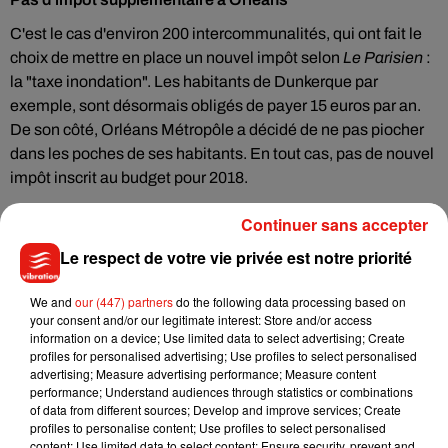
C'est le cas d'environ 200 intercommunalités, qui ont fait le
choix de mettre en place un nouvel impôt selon
Le Parisien
:
la "taxe inondation". Les habitants de Dunkerque par
exemple, sont désormais obligés de payer 15 euros par an.
De son côté, Orléans Métropôle a décidé de ne pas piocher
dans les poches de ses habitants. En tout cas, pas de nouvel
impôt inscrit au budget pour 2018.
Continuer sans accepter
Le respect de votre vie privée est notre priorité
Musique
We and
our (447) partners
do the following data processing based on
your consent and/or our legitimate interest: Store and/or access
information on a device; Use limited data to select advertising; Create
Madonna sort enfin le remix de « Love
profiles for personalised advertising; Use profiles to select personalised
Sensation » avec Kylie Minogue
advertising; Measure advertising performance; Measure content
7 août 2026
performance; Understand audiences through statistics or combinations
of data from different sources; Develop and improve services; Create
profiles to personalise content; Use profiles to select personalised
content; Use limited data to select content; Ensure security, prevent and