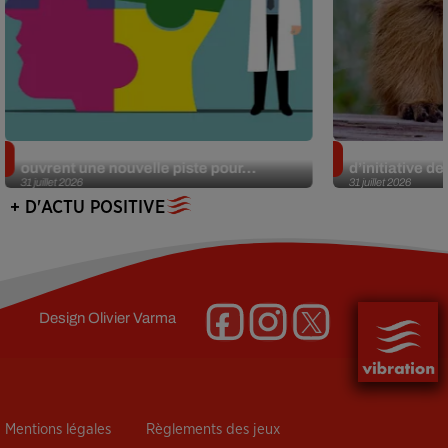
Alzheimer : des chercheurs japonais
Des marmottes
ouvrent une nouvelle piste pour...
d’initiative d
31 juillet 2026
31 juillet 2026
+ D'ACTU POSITIVE
Design
Olivier Varma
Mentions légales
Règlements des jeux