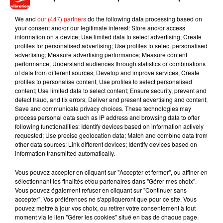
principal est d'accroître l'immunité collective des Français.
We and
our (447) partners
do the following data processing based on
your consent and/or our legitimate interest: Store and/or access
information on a device; Use limited data to select advertising; Create
profiles for personalised advertising; Use profiles to select personalised
(Avec AFP)
advertising; Measure advertising performance; Measure content
performance; Understand audiences through statistics or combinations
of data from different sources; Develop and improve services; Create
profiles to personalise content; Use profiles to select personalised
content; Use limited data to select content; Ensure security, prevent and
Musique
detect fraud, and fix errors; Deliver and present advertising and content;
Save and communicate privacy choices. These technologies may
process personal data such as IP address and browsing data to offer
following functionalities: Identify devices based on information actively
Julien Lieb s’essaye à la vie de chatelain
requested; Use precise geolocation data; Match and combine data from
dans son nouveau clip
other data sources; Link different devices; Identify devices based on
7 août 2026
information transmitted automatically.
Vous pouvez accepter en cliquant sur "Accepter et fermer", ou affiner en
sélectionnant les finalités et/ou partenaires dans "Gérer mes choix".
Vous pouvez également refuser en cliquant sur "Continuer sans
accepter". Vos préférences ne s'appliqueront que pour ce site. Vous
Madonna sort enfin le remix de « Love
pouvez mettre à jour vos choix, ou retirer votre consentement à tout
Sensation » avec Kylie Minogue
moment via le lien "Gérer les cookies" situé en bas de chaque page.
7 août 2026