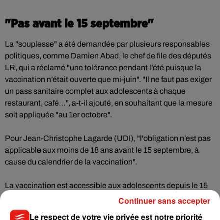
"Pas avant le 15 septembre"
La "souplesse" a été demandée par plusieurs responsables
politiques, comme Damien Abad, le chef de file des députés
LR, qui a réclamé "une tolérance pendant l’été puisque la
vaccination n’était ouverte que mi-juin". "Il ne faut pas exiger
un pass sanitaire complet aux adolescents à chaque
restaurant, café…", a-t-il ajouté, en souhaitant que la mesure
soit appliquée "au 1er octobre".
Pour Jean-Christophe Lagarde (UDI), "l'obligation n’est pas
applicable aux moins de 18 ans avant le 15 septembre, à
cause du calendrier de la vaccination".
La vaccination est accessible aux adolescents depuis le 15
juin à condition qu'ils soient volontaires, avec l'accord des
Continuer sans accepter
deux parents et en présence de l'un d'entre eux. L'objectif
Le respect de votre vie privée est notre priorité