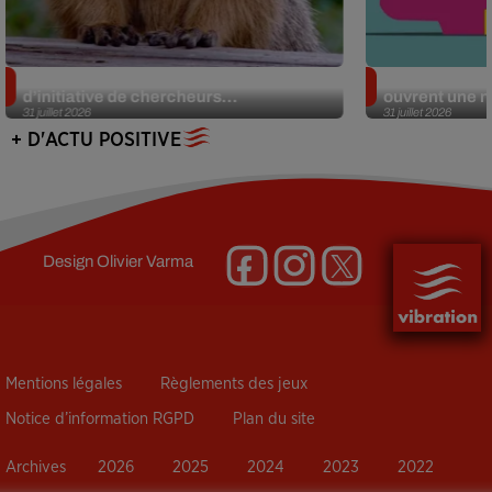
Des marmottes sur OnlyFans : la drôle
Alzheimer : d
d’initiative de chercheurs...
ouvrent une no
31 juillet 2026
31 juillet 2026
+ D'ACTU POSITIVE
Design
Olivier Varma
Mentions légales
Règlements des jeux
Notice d’information RGPD
Plan du site
Archives
2026
2025
2024
2023
2022