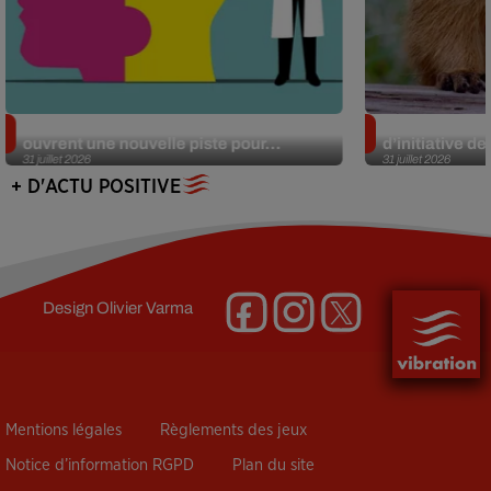
Alzheimer : des chercheurs japonais
Des marmottes
ouvrent une nouvelle piste pour...
d’initiative d
31 juillet 2026
31 juillet 2026
+ D'ACTU POSITIVE
Design
Olivier Varma
Mentions légales
Règlements des jeux
Notice d’information RGPD
Plan du site