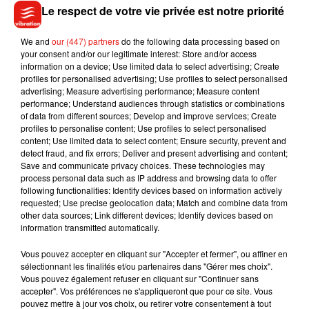
pour l'Ultime, lien dans la bio. #chocolat #lultime #chocolate
Le respect de votre vie privée est notre priorité
#chefs #valrhona #gillesmarchal #yanncouvreur
#eddiebenghanem #arnaudlarher #yummy #patisserie
We and
our (447) partners
do the following data processing based on
your consent and/or our legitimate interest: Store and/or access
#pastry #foodporn
information on a device; Use limited data to select advertising; Create
profiles for personalised advertising; Use profiles to select personalised
Une publication partagée par
L'Ultime
(@lultime_fr) le
21 Sept. 2019 à 1 :45 PDT
advertising; Measure advertising performance; Measure content
performance; Understand audiences through statistics or combinations
of data from different sources; Develop and improve services; Create
profiles to personalise content; Use profiles to select personalised
content; Use limited data to select content; Ensure security, prevent and
detect fraud, and fix errors; Deliver and present advertising and content;
Save and communicate privacy choices. These technologies may
process personal data such as IP address and browsing data to offer
following functionalities: Identify devices based on information actively
requested; Use precise geolocation data; Match and combine data from
other data sources; Link different devices; Identify devices based on
information transmitted automatically.
Vous pouvez accepter en cliquant sur "Accepter et fermer", ou affiner en
sélectionnant les finalités et/ou partenaires dans "Gérer mes choix".
Vous pouvez également refuser en cliquant sur "Continuer sans
accepter". Vos préférences ne s'appliqueront que pour ce site. Vous
pouvez mettre à jour vos choix, ou retirer votre consentement à tout
Voir cette publication sur Instagram