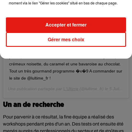
moment via le lien "Gérer les cookies" situé en bas de chaque page.
Une photo aussi belle, on est obligé de partager ! Merci
@geraldinemartens pour la degustation/shooting ! #Repost
@geraldinemartens • • • • • • Quand
Accepter et fermer
@larher_paris_tokyo_athens , @patisserie_gillesmarchal,
@eddiebenghanem et @yanncouvreur créent ensemble un
Gérer mes choix
gâteau, cela donne @lultime_fr �S� Sous cette coque en
chocolat noir se juxtaposent, un biscuit capucine aux noix de
pécan, un croustillant au chocolat blanc et noix de pécan, un
crémeux noisette, du caramel et une bavaroise au chocolat.
Tout un très gourmand programme �x�9 A commander sur
le site de @lultime_fr !
Une publication partagée par
L'Ultime
(@lultime_fr) le
5 Juil. 2019 à 6 :51 PDT
Un an de recherche
Pour parvenir à ce résultat, la fine équipe a réalisé des
workshops
pendant près d'un an. Des tests ont ensuite été
menés auprès de professionnels du secteur et de goûteurs