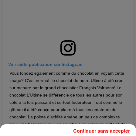
Voir cette publication sur Instagram
Vous fondez également comme du chocolat en voyant cette
image? C'est normal: le chocolat de notre Ultime à été crée
sur mesure par le grand chocolatier Français Valrhona! Le
chocolat L’Ultime se différencie de tous les autres pour son
côté à la fois puissant et surtout fédérateur. Tout comme le
gâteau il a été conçu pour plaire à tous les amateurs de
chocolat. La pointe d’acidité amène un peu de complexité
pour une belle longueur en bouche. Les notes de grillé et de
Continuer sans accepter
vanille de Tahiti le rendent complètement addictif. Fondez