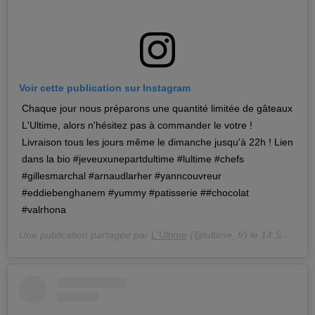
Voir cette publication sur Instagram
Chaque jour nous préparons une quantité limitée de gâteaux
L'Ultime, alors n'hésitez pas à commander le votre !
Livraison tous les jours même le dimanche jusqu'à 22h ! Lien
dans la bio #jeveuxunepartdultime #lultime #chefs
#gillesmarchal #arnaudlarher #yanncouvreur
#eddiebenghanem #yummy #patisserie ##chocolat
#valrhona
Une publication partagée par
L'Ultime
(@lultime_fr) le
14 Sept. 2019 à 1 :35 PDT