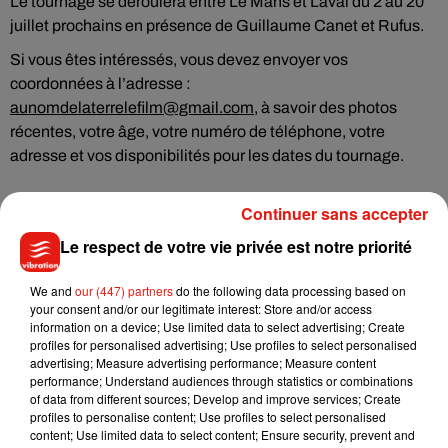
Le tournage se déroulera entre Le Mans et Laval du 2 au 20
juillet prochains en présence de Guillaume Canet et Rufus.
Si vous êtes intéressés, vous devez envoyer vos
coordonnées à l’adresse :
aunomdelaterrelefilm@gmail.com
, à savoir des photos
récentes, votre âge, votre numéro de téléphone, votre
adresse et vos disponibilités pour les dates du tournage.
Continuer sans accepter
Le respect de votre vie privée est notre priorité
Musique
We and
our (447) partners
do the following data processing based on
your consent and/or our legitimate interest: Store and/or access
information on a device; Use limited data to select advertising; Create
Benny Blanco invite Selena Gomez et
profiles for personalised advertising; Use profiles to select personalised
Becky G sur son nouveau single
5 août 2026
advertising; Measure advertising performance; Measure content
performance; Understand audiences through statistics or combinations
of data from different sources; Develop and improve services; Create
profiles to personalise content; Use profiles to select personalised
content; Use limited data to select content; Ensure security, prevent and