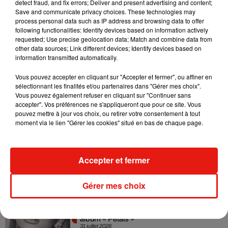
detect fraud, and fix errors; Deliver and present advertising and content;
Tiny Desk invite Charlie Puth pour une
Save and communicate privacy choices. These technologies may
live session solaire
process personal data such as IP address and browsing data to offer
4 août 2026
following functionalities: Identify devices based on information actively
requested; Use precise geolocation data; Match and combine data from
other data sources; Link different devices; Identify devices based on
information transmitted automatically.
Ariana Grande prendra une pause après
Vous pouvez accepter en cliquant sur "Accepter et fermer", ou affiner en
sa tournée mondiale
sélectionnant les finalités et/ou partenaires dans "Gérer mes choix".
4 août 2026
Vous pouvez également refuser en cliquant sur "Continuer sans
accepter". Vos préférences ne s'appliqueront que pour ce site. Vous
pouvez mettre à jour vos choix, ou retirer votre consentement à tout
moment via le lien "Gérer les cookies" situé en bas de chaque page.
Grand Corps Malade emmène Styleto
en road-trip dans son nouveau clip
Accepter et fermer
31 juillet 2026
Gérer mes choix
Ariana Grande se libère dans son nouvel
album « Petals »
31 juillet 2026