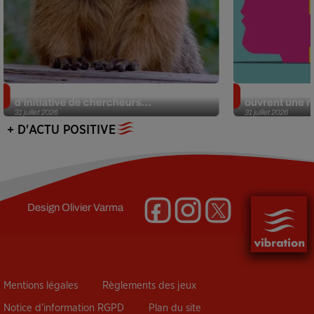
Des marmottes sur OnlyFans : la drôle
Alzheimer : d
d’initiative de chercheurs...
ouvrent une no
31 juillet 2026
31 juillet 2026
+ D'ACTU POSITIVE
Design
Olivier Varma
Mentions légales
Règlements des jeux
Notice d’information RGPD
Plan du site