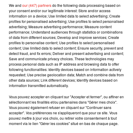
We and
our (447) partners
do the following data processing based on
your consent and/or our legitimate interest: Store and/or access
information on a device; Use limited data to select advertising; Create
profiles for personalised advertising; Use profiles to select personalised
advertising; Measure advertising performance; Measure content
performance; Understand audiences through statistics or combinations
of data from different sources; Develop and improve services; Create
profiles to personalise content; Use profiles to select personalised
content; Use limited data to select content; Ensure security, prevent and
detect fraud, and fix errors; Deliver and present advertising and content;
Save and communicate privacy choices. These technologies may
process personal data such as IP address and browsing data to offer
following functionalities: Identify devices based on information actively
requested; Use precise geolocation data; Match and combine data from
Voir cette publication sur Instagram
other data sources; Link different devices; Identify devices based on
information transmitted automatically.
#Throwback To Brad Pitt in 2012. #Bradpitt #2012
Vous pouvez accepter en cliquant sur "Accepter et fermer", ou affiner en
Une publication partagée par
Brad Pitt
(@bradpittoffcial) le
9 Oct. 
sélectionnant les finalités et/ou partenaires dans "Gérer mes choix".
Vous pouvez également refuser en cliquant sur "Continuer sans
accepter". Vos préférences ne s'appliqueront que pour ce site. Vous
Une chose semble donc sûre : si Brad Pitt rejoint un jour
pouvez mettre à jour vos choix, ou retirer votre consentement à tout
Thomas Shelby et sa bande, c'est pour un vrai rôle et non en
moment via le lien "Gérer les cookies" situé en bas de chaque page.
tant que simple guest. Quoiqu'il en soit, les fans devront