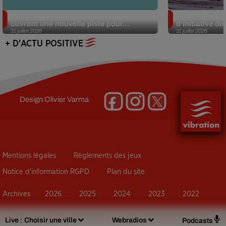
Alzheimer : des chercheurs japonais
Des marmottes
ouvrent une nouvelle piste pour...
d’initiative d
31 juillet 2026
31 juillet 2026
+ D'ACTU POSITIVE
Design
Olivier Varma
Mentions légales
Règlements des jeux
Notice d’information RGPD
Plan du site
Archives
2026
2025
2024
2023
2022
Live :
Choisir une ville
Webradios
Podcasts