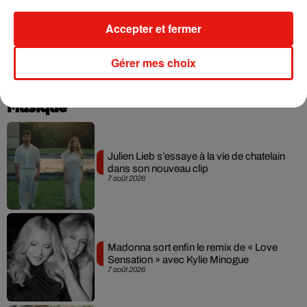
attendre la diffusion de la sixième saison pour savoir si le
beau gosse d'Hollywood débarquera, ou non, dans les
Accepter et fermer
prochains épisodes. Affaire à suivre...
Gérer mes choix
Musique
Julien Lieb s’essaye à la vie de chatelain
dans son nouveau clip
7 août 2026
Madonna sort enfin le remix de « Love
Sensation » avec Kylie Minogue
7 août 2026